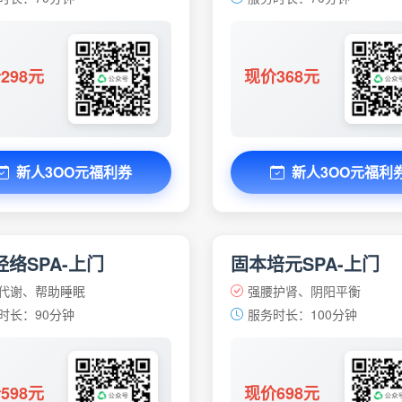
298元
现价368元
新人3OO元福利券
新人3OO元福利
络SPA-上门
固本培元SPA-上门
代谢、帮助睡眠
强腰护肾、阴阳平衡
时长：90分钟
服务时长：100分钟
598元
现价698元