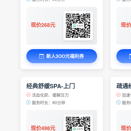
现价268元
现价
新人3OO元福利券
经典舒缓SPA-上门
疏通经
活血化瘀、缓解压力
加速
服务时长：80分钟
服务
现价498元
现价