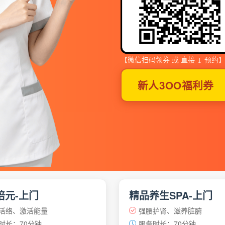
【微信扫码领券 或 直接 ↓ 预约
新人3OO福利券
培元-上门
精品养生SPA-上门
活络、激活能量
强腰护肾、滋养脏腑
时长：70分钟
服务时长：70分钟