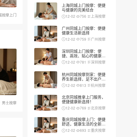
上海同城上门按摩：便捷
与健康的完美结合
城按摩上门
12-02
756
上海按摩
广州同城上门按摩：便捷
健康生活新选择
12-02
759
广州按摩
深圳同城上门按摩：便
捷、高效、贴心的健康新
选择
12-02
781
深圳按摩
杭州同城按摩到家：便捷
养生新选择，足不出户享
受专业服务
12-02
813
杭州按摩
北京同城推拿上门服务，
便捷健康新选择！
男士按摩
12-02
769
北京按摩
重庆同城按摩上门：便捷
舒适，健康生活的全新选
择
12-02
693
重庆按摩