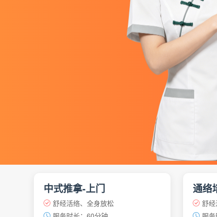
中式推拿-上门
通络
舒经活络、全身放松
舒经
服务时长：60分钟
服务