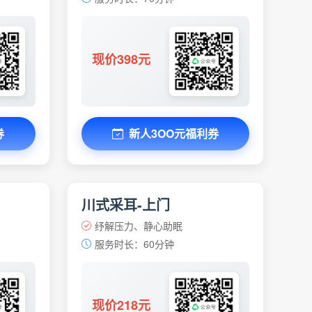
现价398元
券
新人3OO元福利券
川式采耳-上门
纾解压力、静心助眠
服务时长：60分钟
现价218元