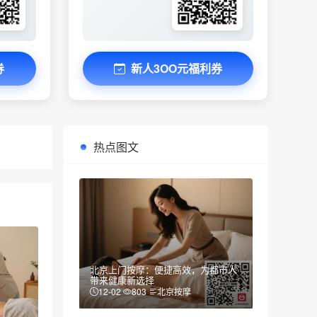
券
新人3OO元福利券
热点图文
北京上门按摩：便捷高效，为都市人
带来健康新选择
12-02
803
北京按摩