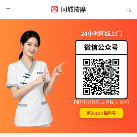
同城按摩
24小时同城上门
【微信扫码领券 或 直接 ↓ 预约】
新人3OO福利券