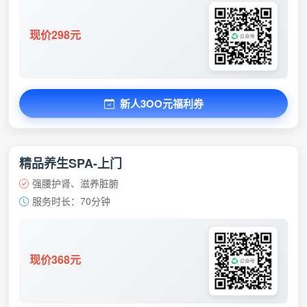
现价298元
新人3OO元福利券
精品养生SPA-上门
强腰护肾、滋养脏腑
服务时长：70分钟
现价368元