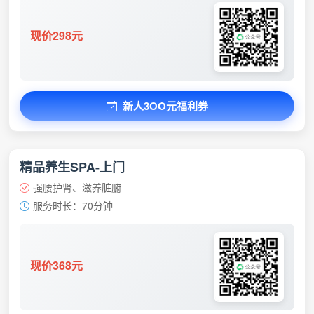
现价298元
新人3OO元福利券
精品养生SPA-上门
强腰护肾、滋养脏腑
服务时长：70分钟
现价368元