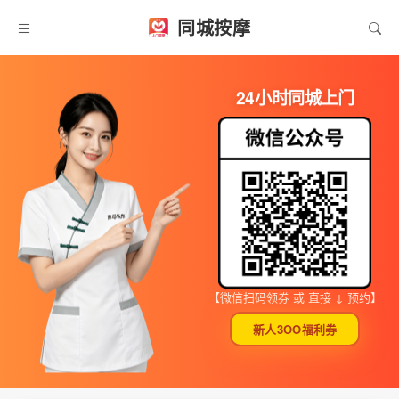
同城按摩
24小时同城上门
【微信扫码领券 或 直接 ↓ 预约】
新人3OO福利券