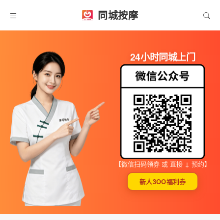
同城按摩
24小时同城上门
【微信扫码领券 或 直接 ↓ 预约】
新人3OO福利券