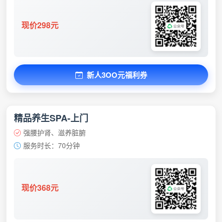
现价298元
新人3OO元福利券
精品养生SPA-上门
强腰护肾、滋养脏腑
服务时长：70分钟
现价368元