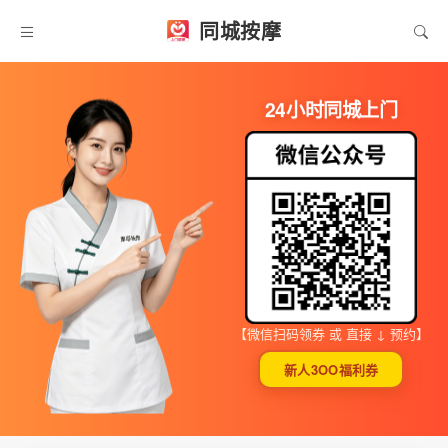
同城按摩
24小时同城上门
【微信扫码领券 或 直接 ↓ 预约】
新人3OO福利券