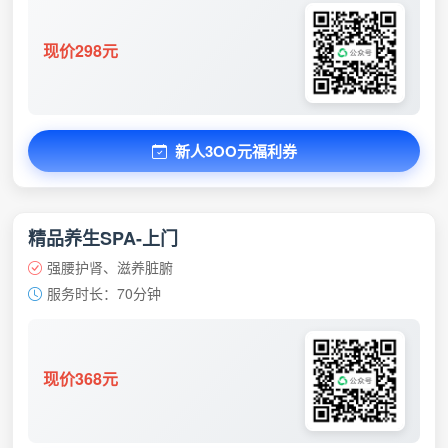
现价298元
新人3OO元福利券
精品养生SPA-上门
强腰护肾、滋养脏腑
服务时长：70分钟
现价368元