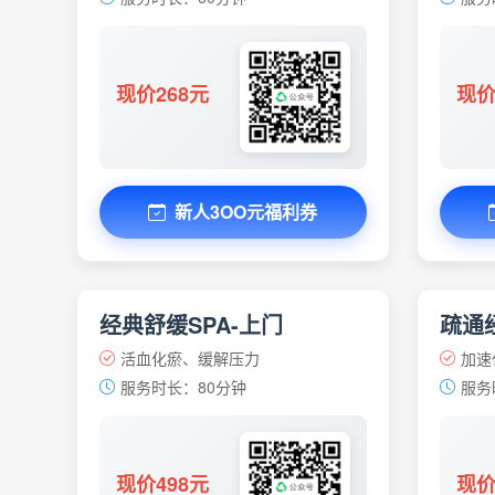
现价268元
现价
新人3OO元福利券
经典舒缓SPA-上门
疏通经
活血化瘀、缓解压力
加速
服务时长：80分钟
服务
现价498元
现价