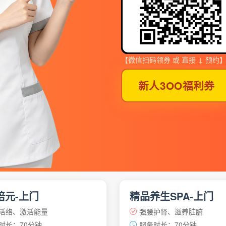
【微信扫码领券 或 直接 ↓ 预约
新人3OO福利券
培元-上门
精品养生SPA-上门
活络、激活能量
强腰护肾、滋养脏腑
时长：70分钟
服务时长：70分钟