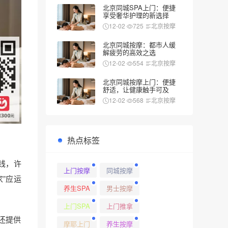
北京同城SPA上门：便捷
享受奢华护理的新选择
12-02
725
北京按摩
北京同城按摩：都市人缓
解疲劳的高效之选
12-02
554
北京按摩
北京同城按摩上门：便捷
舒适，让健康触手可及
12-02
568
北京按摩
热点标签
钱，许
上门按摩
同城按摩
家”应运
养生SPA
男士按摩
上门SPA
上门推拿
还提供
摩耶上门
养生按摩