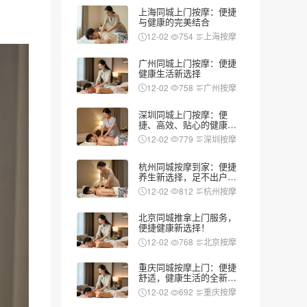
上海同城上门按摩：便捷
与健康的完美结合
12-02
754
上海按摩
广州同城上门按摩：便捷
健康生活新选择
12-02
758
广州按摩
深圳同城上门按摩：便
捷、高效、贴心的健康新
选择
12-02
779
深圳按摩
杭州同城按摩到家：便捷
养生新选择，足不出户享
受专业服务
12-02
812
杭州按摩
北京同城推拿上门服务，
便捷健康新选择！
12-02
768
北京按摩
重庆同城按摩上门：便捷
舒适，健康生活的全新选
择
12-02
692
重庆按摩