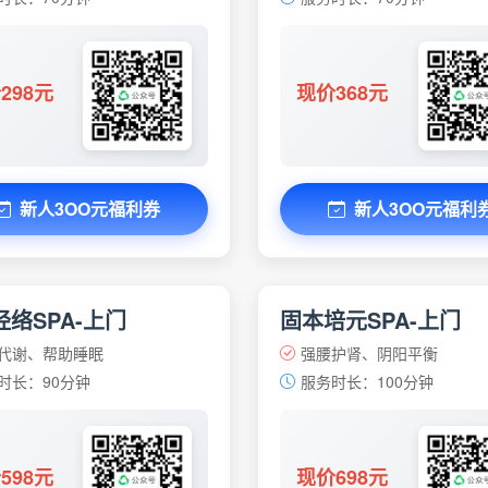
298元
现价368元
新人3OO元福利券
新人3OO元福利
络SPA-上门
固本培元SPA-上门
代谢、帮助睡眠
强腰护肾、阴阳平衡
时长：90分钟
服务时长：100分钟
598元
现价698元