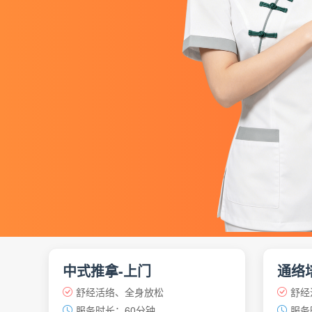
中式推拿-上门
通络
舒经活络、全身放松
舒经
服务时长：60分钟
服务