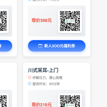
现价398元
券
新人3OO元福利券
川式采耳-上门
纾解压力、静心助眠
服务时长：60分钟
现价218元