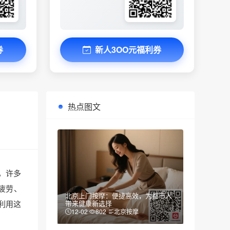
券
新人3OO元福利券
热点图文
，许多
疲劳、
北京上门按摩：便捷高效，为都市人
利用这
带来健康新选择
12-02
802
北京按摩