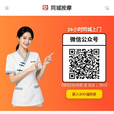
同城按摩
24小时同城上门
【微信扫码领券 或 直接 ↓ 预约】
新人3OO福利券