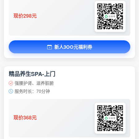
现价298元
新人3OO元福利券
精品养生SPA-上门
强腰护肾、滋养脏腑
服务时长：70分钟
现价368元