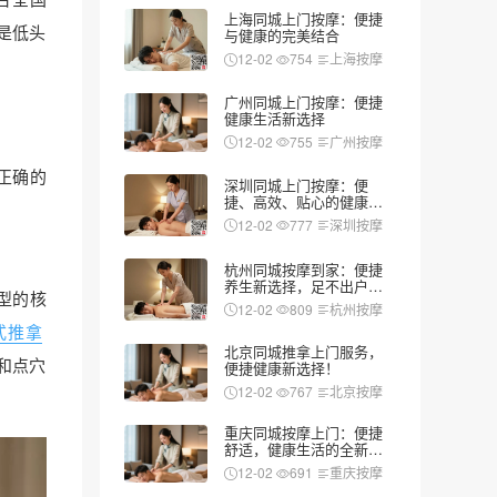
上海同城上门按摩：便捷
是低头
与健康的完美结合
12-02
754
上海按摩
广州同城上门按摩：便捷
健康生活新选择
12-02
755
广州按摩
正确的
深圳同城上门按摩：便
捷、高效、贴心的健康新
选择
12-02
777
深圳按摩
杭州同城按摩到家：便捷
养生新选择，足不出户享
型的核
受专业服务
12-02
809
杭州按摩
式推拿
北京同城推拿上门服务，
和点穴
便捷健康新选择！
12-02
767
北京按摩
重庆同城按摩上门：便捷
舒适，健康生活的全新选
择
12-02
691
重庆按摩