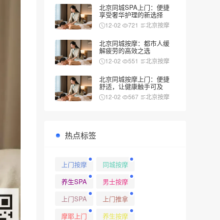
北京同城SPA上门：便捷
享受奢华护理的新选择
12-02
721
北京按摩
北京同城按摩：都市人缓
解疲劳的高效之选
12-02
551
北京按摩
北京同城按摩上门：便捷
舒适，让健康触手可及
12-02
567
北京按摩
热点标签
上门按摩
同城按摩
养生SPA
男士按摩
上门SPA
上门推拿
摩耶上门
养生按摩