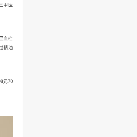
三甲医
至血栓
通过精油
98元70