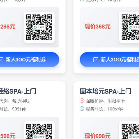
298元
现价368元
新人3OO元福利券
新人3OO元福利
络SPA-上门
固本培元SPA-上门
代谢、帮助睡眠
强腰护肾、阴阳平衡
时长：90分钟
服务时长：100分钟
598元
现价698元