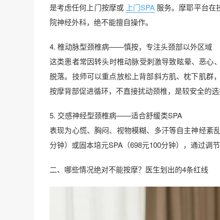
是考虑任何上门按摩或
上门SPA
服务。摩耶平台在
院神经外科，绝不能擅自操作。
4. 椎动脉型颈椎病——慎按，专注头颈部以外区域
这类患者常因转头时椎动脉受刺激导致眩晕、恶心
脱落。技师可以重点放松上背部斜方肌、枕下肌群
按摩背部促进循环，不直接扰动颈椎，是较安全的选
5. 交感神经型颈椎病——适合舒缓类SPA
表现为心慌、胸闷、视物模糊、多汗等自主神经紊
分钟）或固本培元SPA（698元100分钟），通
二、哪些情况绝对不能按摩？医生划出的4条红线