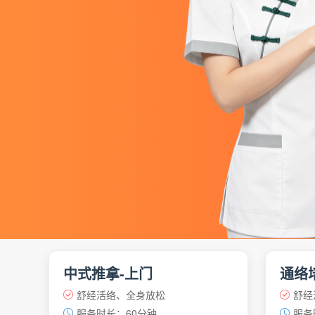
中式推拿-上门
通络
舒经活络、全身放松
舒经
服务时长：60分钟
服务