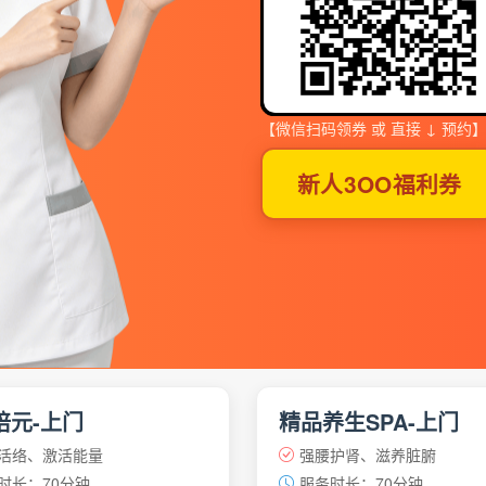
【微信扫码领券 或 直接 ↓ 预约
新人3OO福利券
培元-上门
精品养生SPA-上门
活络、激活能量
强腰护肾、滋养脏腑
时长：70分钟
服务时长：70分钟