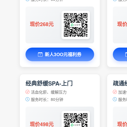
现价268元
现价
新人3OO元福利券
经典舒缓SPA-上门
疏通经
活血化瘀、缓解压力
加速
服务时长：80分钟
服务
现价498元
现价