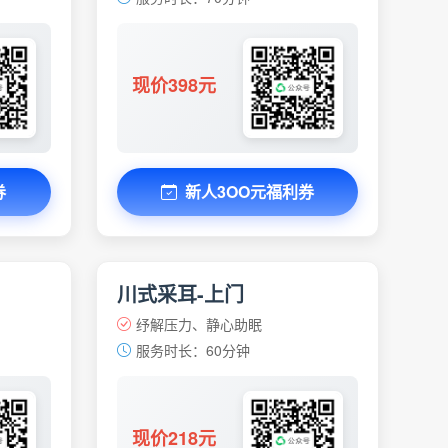
现价398元
券
新人3OO元福利券
川式采耳-上门
纾解压力、静心助眠
服务时长：60分钟
现价218元