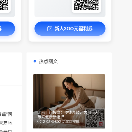
券
新人3OO元福利券
热点图文
北京上门按摩：便捷高效，为都市人
痛”问
带来健康新选择
12-02
802
北京按摩
天差地
合全国