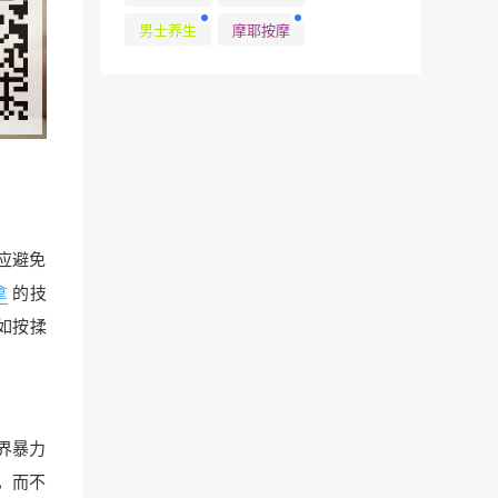
男士养生
摩耶按摩
应避免
拿
的技
如按揉
界暴力
，而不