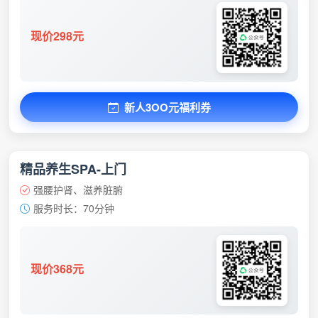
现价298元
新人3OO元福利券
精品养生SPA-上门
强腰护肾、滋养脏腑
服务时长：70分钟
现价368元