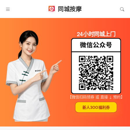
同城按摩
24小时同城上门
【微信扫码领券 或 直接 ↓ 预约】
新人3OO福利券