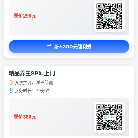
现价298元
新人3OO元福利券
精品养生SPA-上门
强腰护肾、滋养脏腑
服务时长：70分钟
现价368元