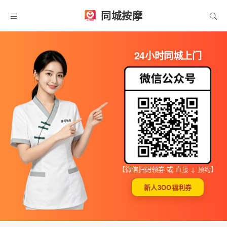
同城按摩
24小时同城上门
【微信扫码领券 或 直接 ↓ 预约】
新人3OO福利券