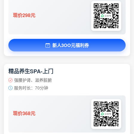
现价298元
新人3OO元福利券
精品养生SPA-上门
强腰护肾、滋养脏腑
服务时长：70分钟
现价368元