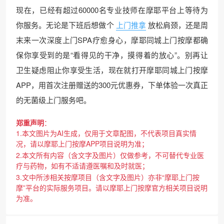
现在，已经有超过60000名专业技师在摩耶平台上等待为
你服务。无论是下班后想做个
上门推拿
放松肩颈，还是周
末来一次深度上门SPA疗愈身心，摩耶同城上门按摩都确
保你享受到的是“看得见的干净，摸得着的放心”。别再让
卫生疑虑阻止你享受生活，现在就打开摩耶同城上门按摩
APP，用首次注册赠送的300元优惠券，下单体验一次真正
的无菌级上门服务吧。
郑重声明
：
1.本文图片为AI生成，仅用于文章配图，不代表项目真实情
况，请以摩耶上门按摩APP项目说明为准；
2.本文所有内容（含文字及图片）仅做参考，不可替代专业医
疗与药物，如有不适请遵医嘱和及时就医；
3.文中所涉相关按摩项目（含文字及图片）亦非“摩耶上门按
摩”平台的实际服务项目。请以摩耶上门按摩官方相关项目说明
为准。