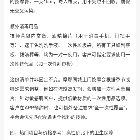
的按摩膏，一支15ml，每人每支，用不完也不回收，确保
无交叉污染。
额外消毒用品
技师背包内常备：酒精棉片（用于消毒手机、门把手
等）、速干免洗洗手液、一次性垃圾袋。所有工具如刮痧
板、拨筋棒等，均为一对一使用，客户可指定要求使用一
次性替代品（如一次性刮痧板）。
这份清单并非固定不变。摩耶同城上门按摩会根据季节或
特殊需求调整。例如在流感高发期，会增加一次性香薰棉
片；针对敏感肌客户，提供低敏材质的一次性用品选项。
客户在APP预约时，也可额外备注要求“全一次性覆盖”，
平台会优先匹配配备更全物料的技师。
四、热门项目与价格参考：高性价比下的卫生保障