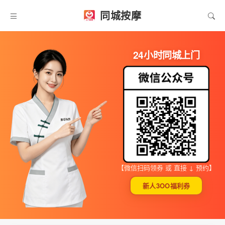
同城按摩
24小时同城上门
【微信扫码领券 或 直接 ↓ 预约】
新人3OO福利券