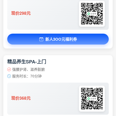
现价298元
新人3OO元福利券
精品养生SPA-上门
强腰护肾、滋养脏腑
服务时长：70分钟
现价368元