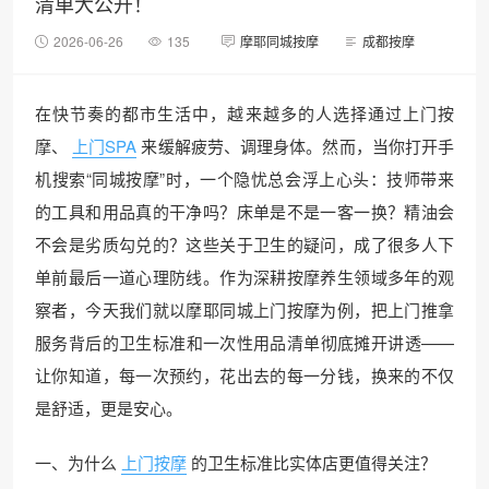
清单大公开！
2026-06-26
135
摩耶同城按摩
成都按摩
在快节奏的都市生活中，越来越多的人选择通过上门按
摩、
上门SPA
来缓解疲劳、调理身体。然而，当你打开手
机搜索“同城按摩”时，一个隐忧总会浮上心头：技师带来
的工具和用品真的干净吗？床单是不是一客一换？精油会
不会是劣质勾兑的？这些关于卫生的疑问，成了很多人下
单前最后一道心理防线。作为深耕按摩养生领域多年的观
察者，今天我们就以摩耶同城上门按摩为例，把上门推拿
服务背后的卫生标准和一次性用品清单彻底摊开讲透——
让你知道，每一次预约，花出去的每一分钱，换来的不仅
是舒适，更是安心。
一、为什么
上门按摩
的卫生标准比实体店更值得关注？