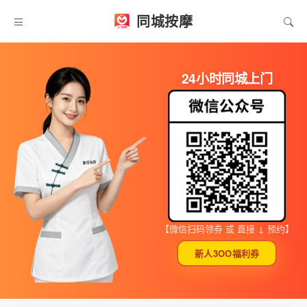
同城按摩
24小时同城上门
【微信扫码领券 或 直接 ↓ 预约】
新人3OO福利券