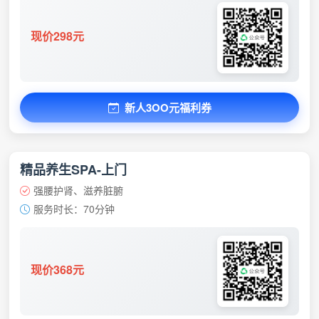
现价298元
新人3OO元福利券
精品养生SPA-上门
强腰护肾、滋养脏腑
服务时长：70分钟
现价368元