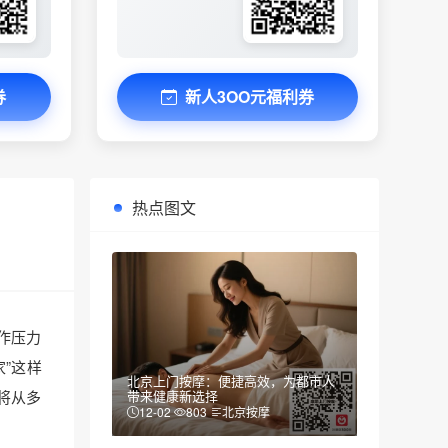
券
新人3OO元福利券
热点图文
作压力
”这样
北京上门按摩：便捷高效，为都市人
将从多
带来健康新选择
12-02
803
北京按摩