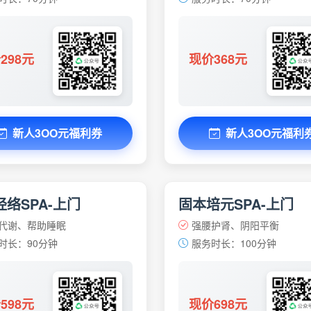
298元
现价368元
新人3OO元福利券
新人3OO元福利
络SPA-上门
固本培元SPA-上门
代谢、帮助睡眠
强腰护肾、阴阳平衡
时长：90分钟
服务时长：100分钟
598元
现价698元