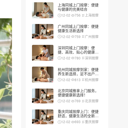
上海同城上门按摩：便捷
与健康的完美结合
12-02
756
上海按摩
广州同城上门按摩：便捷
健康生活新选择
12-02
759
广州按摩
深圳同城上门按摩：便
捷、高效、贴心的健康新
选择
12-02
780
深圳按摩
杭州同城按摩到家：便捷
养生新选择，足不出户享
受专业服务
12-02
813
杭州按摩
北京同城推拿上门服务，
便捷健康新选择！
12-02
769
北京按摩
重庆同城按摩上门：便捷
舒适，健康生活的全新选
择
12-02
693
重庆按摩