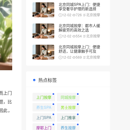
北京同城SPA上门：便捷
享受奢华护理的新选择
12-02
726
北京按摩
北京同城按摩：都市人缓
解疲劳的高效之选
12-02
554
北京按摩
北京同城按摩上门：便捷
舒适，让健康触手可及
12-02
569
北京按摩
热点标签
而上门
上门按摩
同城按摩
题，比
养生SPA
男士按摩
因此，
上门SPA
上门推拿
摩耶上门
养生按摩