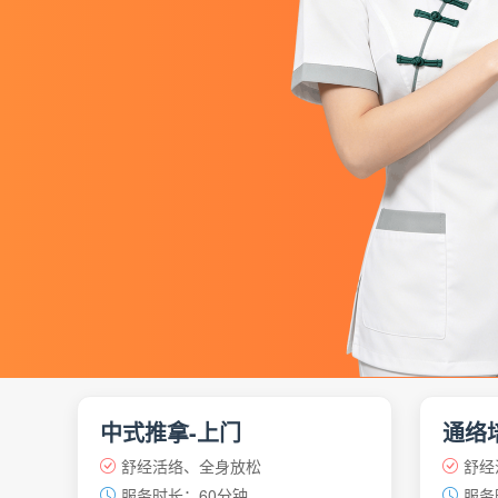
中式推拿-上门
通络
舒经活络、全身放松
舒经
服务时长：60分钟
服务