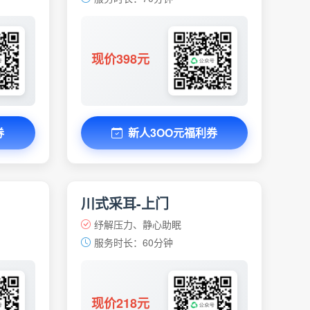
现价398元
券
新人3OO元福利券
川式采耳-上门
纾解压力、静心助眠
服务时长：60分钟
现价218元