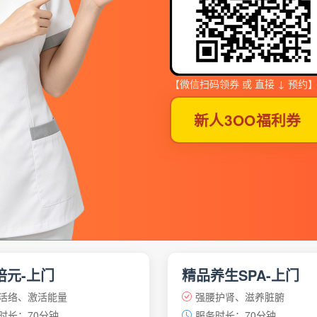
【微信扫码领券 或 直接 ↓ 预约
新人3OO福利券
培元-上门
精品养生SPA-上门
活络、激活能量
强腰护肾、滋养脏腑
时长：70分钟
服务时长：70分钟