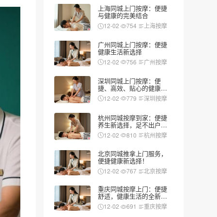
上海同城上门按摩：便捷
与健康的完美结合
12-02
754
上海按摩
广州同城上门按摩：便捷
健康生活新选择
12-02
756
广州按摩
深圳同城上门按摩：便
捷、高效、贴心的健康新
选择
12-02
779
深圳按摩
杭州同城按摩到家：便捷
养生新选择，足不出户享
受专业服务
12-02
810
杭州按摩
北京同城推拿上门服务，
便捷健康新选择！
12-02
767
北京按摩
重庆同城按摩上门：便捷
舒适，健康生活的全新选
择
12-02
691
重庆按摩