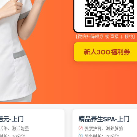
【微信扫码领券 或 直接 ↓ 预约
新人3OO福利券
培元-上门
精品养生SPA-上门
活络、激活能量
强腰护肾、滋养脏腑
时长：70分钟
服务时长：70分钟