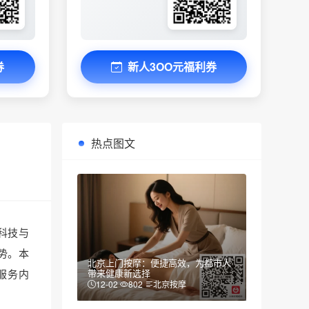
券
新人3OO元福利券
热点图文
科技与
势。本
北京上门按摩：便捷高效，为都市人
服务内
带来健康新选择
12-02
802
北京按摩