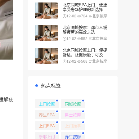
北京同城SPA上门：便捷
享受奢华护理的新选择
12-02
724
北京按摩
北京同城按摩：都市人缓
解疲劳的高效之选
12-02
552
北京按摩
北京同城按摩上门：便捷
舒适，让健康触手可及
12-02
568
北京按摩
热点标签
缓解疲
上门按摩
同城按摩
养生SPA
男士按摩
上门SPA
上门推拿
摩耶上门
养生按摩