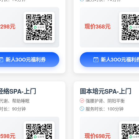
298元
现价368元
新人3OO元福利券
新人3OO元福利
络SPA-上门
固本培元SPA-上门
代谢、帮助睡眠
强腰护肾、阴阳平衡
时长：90分钟
服务时长：100分钟
598元
现价698元