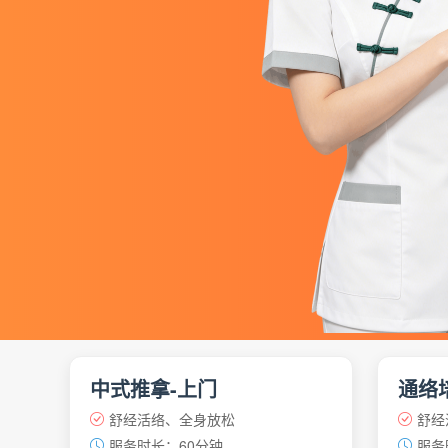
中式推拿-上门
通络
舒经活络、全身放松
舒经
服务时长：60分钟
服务