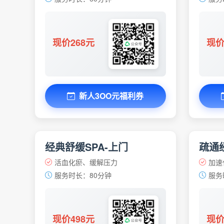
现价268元
现价
新人3OO元福利券
经典舒缓SPA-上门
疏通经
活血化瘀、缓解压力
加速
服务时长：80分钟
服务
现价498元
现价