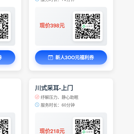
现价398元
券
新人3OO元福利券
川式采耳-上门
纾解压力、静心助眠
服务时长：60分钟
现价218元