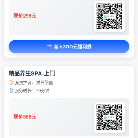
现价298元
新人3OO元福利券
精品养生SPA-上门
强腰护肾、滋养脏腑
服务时长：70分钟
现价368元