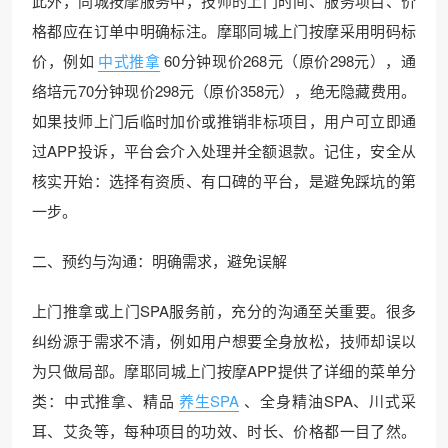
此外，同城按摩服务中，技师的上门时间、服务项目、价
格都应在订单中明确标注。摩耶同城上门按摩采用明码标
价，例如
中式推拿
60分钟现价268元（原价298元），通
络培元70分钟现价298元（原价358元），绝无隐藏费用。
如果技师上门后临时加价或推销非标项目，用户可立即通
过APP投诉，平台会介入处理并全额退款。记住，安全从
核实开始：选择有资质、有口碑的平台，是避免踩坑的第
一步。
二、预约与沟通：明确需求，避免误解
上门推拿或上门SPA服务前，充分的沟通至关重要。很多
纠纷源于需求不清，例如用户想要全身放松，技师却误以
为只做局部。摩耶同城上门按摩APP提供了详细的菜单分
类：中式推拿、精品
养生SPA
、全身精油SPA、川式采
耳、艾灸等，每种项目的功效、时长、价格都一目了然。