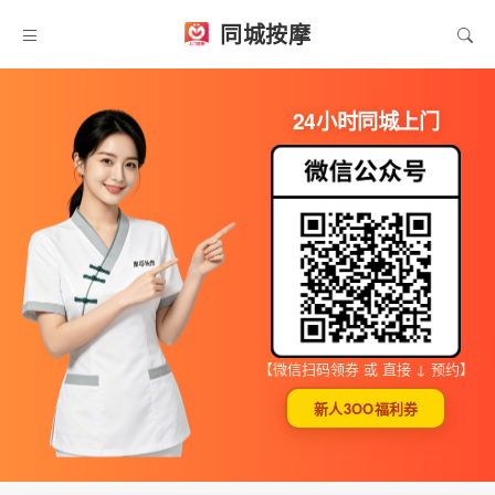
同城按摩
24小时同城上门
【微信扫码领券 或 直接 ↓ 预约】
新人3OO福利券