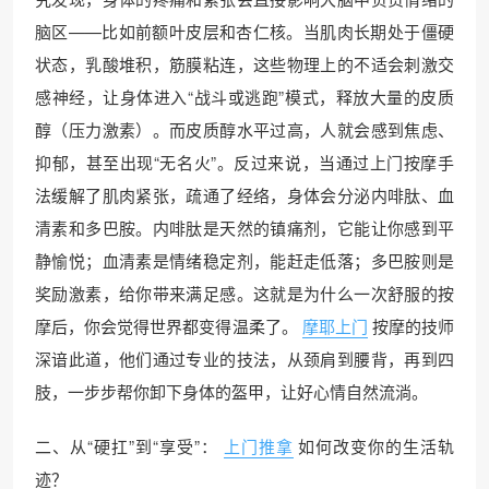
脑区——比如前额叶皮层和杏仁核。当肌肉长期处于僵硬
状态，乳酸堆积，筋膜粘连，这些物理上的不适会刺激交
感神经，让身体进入“战斗或逃跑”模式，释放大量的皮质
醇（压力激素）。而皮质醇水平过高，人就会感到焦虑、
抑郁，甚至出现“无名火”。反过来说，当通过上门按摩手
法缓解了肌肉紧张，疏通了经络，身体会分泌内啡肽、血
清素和多巴胺。内啡肽是天然的镇痛剂，它能让你感到平
静愉悦；血清素是情绪稳定剂，能赶走低落；多巴胺则是
奖励激素，给你带来满足感。这就是为什么一次舒服的按
摩后，你会觉得世界都变得温柔了。
摩耶上门
按摩的技师
深谙此道，他们通过专业的技法，从颈肩到腰背，再到四
肢，一步步帮你卸下身体的盔甲，让好心情自然流淌。
二、从“硬扛”到“享受”：
上门推拿
如何改变你的生活轨
迹？