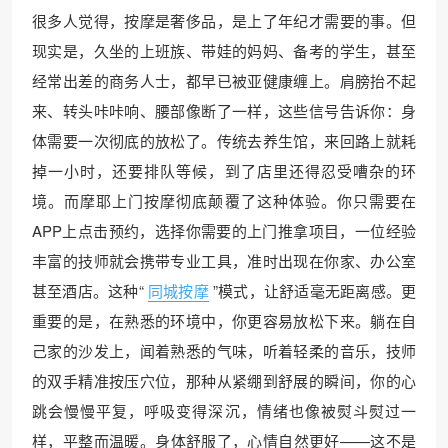
很多人觉得，按摩是奢侈品，是上了年纪才需要的事。但
现实是，久坐的上班族、带娃的妈妈、备考的学生，甚至
经常出差的商务人士，都早已被亚健康缠上。肩膀抬不起
来、转头咔咔响、腰部像断了一样，这些信号告诉你：身
体需要一次彻底的放松了。传统去养生馆，来回路上就耗
掉一小时，还要排队等候，到了店里还得忍受嘈杂的环
境。而摩耶上门按摩彻底颠覆了这种体验。你只需要在
APP上点击预约，选择你需要的上门推拿项目，一位经验
丰富的技师就会携带专业工具，准时出现在你家、办公室
甚至酒店。这种“
同城按摩
”模式，让舒适毫无距离感。更
重要的是，在熟悉的环境中，你更容易放松下来。躺在自
己家的沙发上，闻着熟悉的气味，听着轻柔的音乐，技师
的双手精准按压穴位，那种从紧绷到舒展的瞬间，你的心
跳会慢慢平复，呼吸变得深沉，情绪也像被熨斗熨过一
样，平整而温暖。身体舒服了，心情自然更好——这不是