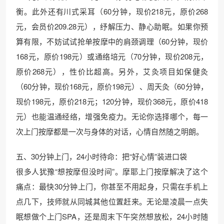
衡。此外还有川式采耳（60分钟，现价218元，原价268
元，会员价209.28元），纾解压力、静心助眠。如果你预
算有限，不妨试试抢单按摩中的肩颈调理（60分钟，现价
168元，原价198元）或通络培元（70分钟，现价208元，
原价268元），性价比超高。另外，艾灸项目如保健灸
（60分钟，现价168元，原价198元）、周天灸（60分钟，
现价198元，原价218元；120分钟，现价368元，原价418
元）也能温通经络，增强免疫力。无论你选择哪个，每一
次上门按摩都是一次与身体的对话，心情自然随之明朗。
五、30分钟上门，24小时待命：把“好心情”装进口袋
很多人犹豫“想按摩但没时间”。摩耶上门按摩解决了这个
痛点：最快30分钟上门，你甚至不用起身，只需在手机上
点几下，技师就从同城其他位置赶来。无论是凌晨一点失
眠想做个上门SPA，还是周末下午突然想放松，24小时随