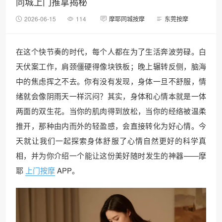
同城上门推拿揭秘
2026-06-15
114
摩耶同城按摩
东莞按摩
在这个快节奏的时代，每个人都在为了生活奔波劳碌。白
天伏案工作，肩颈僵硬得像块铁板；晚上辗转反侧，脑海
中的焦虑挥之不去。你有没有发现，身体一旦不舒服，情
绪就会像阴雨天一样沉闷？其实，身体和心情本就是一体
两面的双生花。当你的肌肉得到放松，当你的经络被温柔
推开，那种由内而外的轻盈感，会直接转化为好心情。今
天就让我们一起探索身体舒服了心情自然更好的科学真
相，并为你介绍一个能让这份美好随时发生的神器——摩
耶
上门按摩
APP。