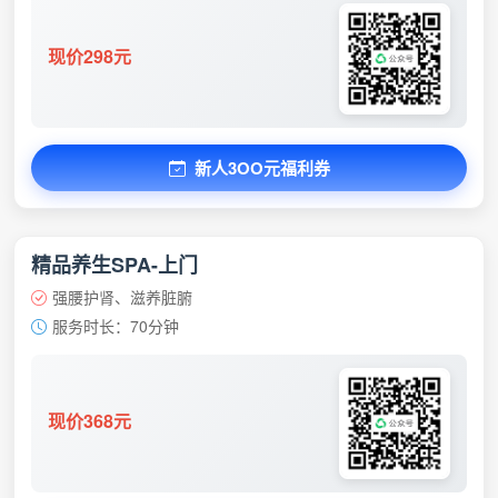
现价298元
新人3OO元福利券
精品养生SPA-上门
强腰护肾、滋养脏腑
服务时长：70分钟
现价368元