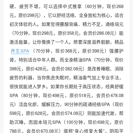
硬、疲劳不堪，可以选择中式推拿（60分钟，现价268
元，原价298元），它以舒经活络、全身放松为核心，适合
初次体验的人。如果觉得腰酸背痛、精力不足，通络培元
（70分钟，现价298元，原价358元，会员价286.08元）能
激活能量，让你像换了一个人。想要深度滋养脏腑，精品
养生SPA
（70分钟，现价368元，原价398元）强腰护
肾，特别适合中年人群。而全身精油SPA（70分钟，现价
398元，原价428元，会员价382.08元）是改善睡眠、消除
疲劳的利器，当你焦虑失眠时，精油香气加上专业手法，
很快就能进入梦乡。如果你长期处于高压状态，经典舒缓
SPA（80分钟，现价498元，原价518元，会员价478.08
元）活血化瘀、缓解压力，90分钟的疏通经络SPA（现价
598元，原价628元，会员价574.08元）则能加速代谢，帮
助沉睡。而固本培元SPA（100分钟，现价698元，原价
788元，会员价670.08元）堪称“身心修复大餐”，阴阳平