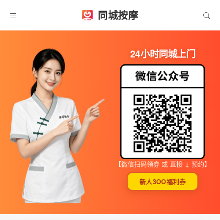
同城按摩
24小时同城上门
【微信扫码领券 或 直接 ↓ 预约】
新人3OO福利券