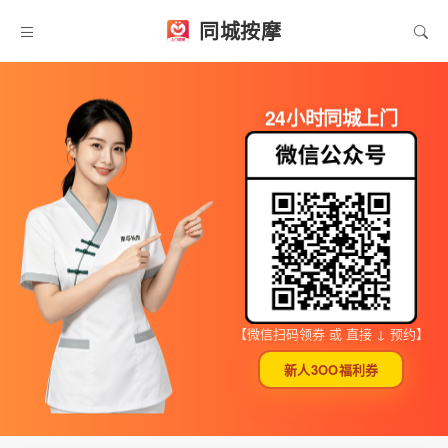
同城按摩
24小时同城上门
【微信扫码领券 或 直接 ↓ 预约】
新人3OO福利券