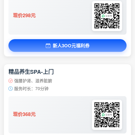
现价298元
新人3OO元福利券
精品养生SPA-上门
强腰护肾、滋养脏腑
服务时长：70分钟
现价368元