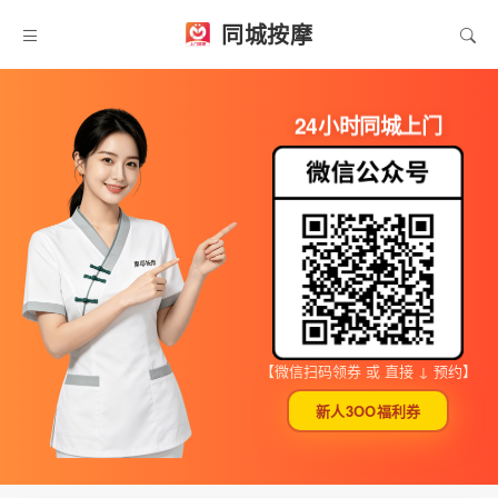
同城按摩
24小时同城上门
【微信扫码领券 或 直接 ↓ 预约】
新人3OO福利券