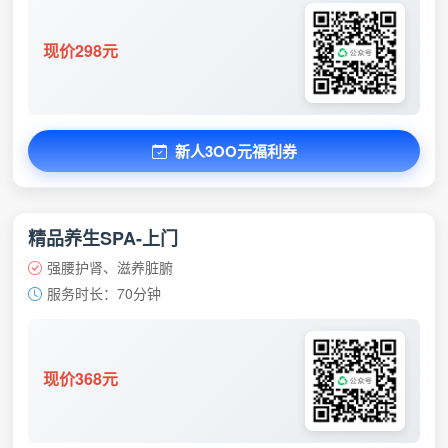
现价298元
新人3OO元福利券
精品养生SPA-上门
强腰护肾、滋养脏腑
服务时长：70分钟
现价368元