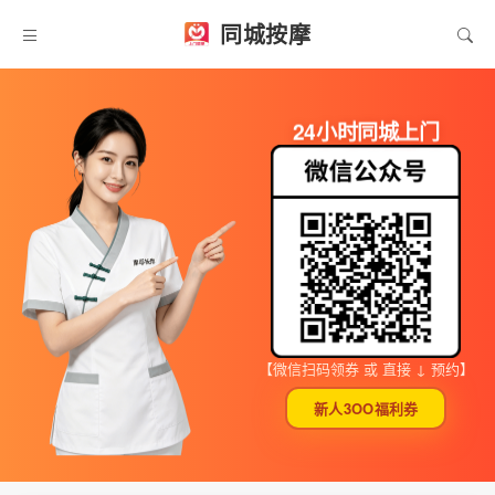
同城按摩
24小时同城上门
【微信扫码领券 或 直接 ↓ 预约】
新人3OO福利券