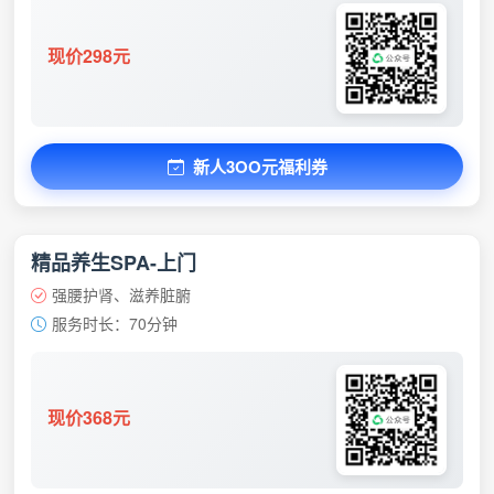
现价298元
新人3OO元福利券
精品养生SPA-上门
强腰护肾、滋养脏腑
服务时长：70分钟
现价368元