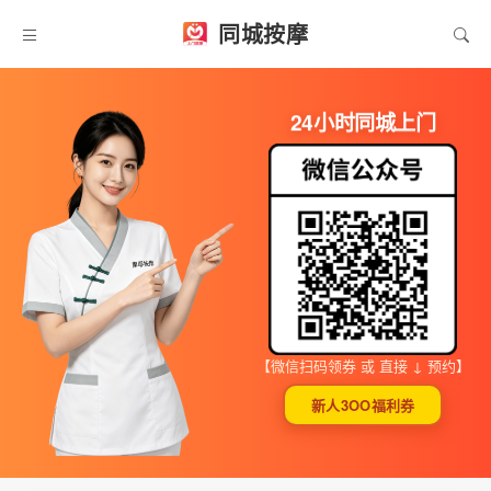
同城按摩
24小时同城上门
【微信扫码领券 或 直接 ↓ 预约】
新人3OO福利券