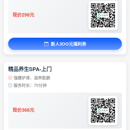
现价298元
新人3OO元福利券
精品养生SPA-上门
强腰护肾、滋养脏腑
服务时长：70分钟
现价368元