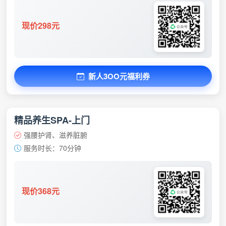
现价298元
新人3OO元福利券
精品养生SPA-上门
强腰护肾、滋养脏腑
服务时长：70分钟
现价368元