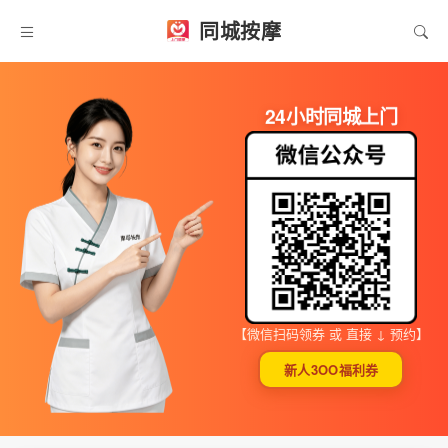
同城按摩
24小时同城上门
【微信扫码领券 或 直接 ↓ 预约】
新人3OO福利券