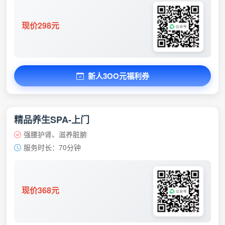
现价298元
新人3OO元福利券
精品养生SPA-上门
强腰护肾、滋养脏腑
服务时长：70分钟
现价368元