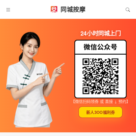
同城按摩
24小时同城上门
【微信扫码领券 或 直接 ↓ 预约】
新人3OO福利券