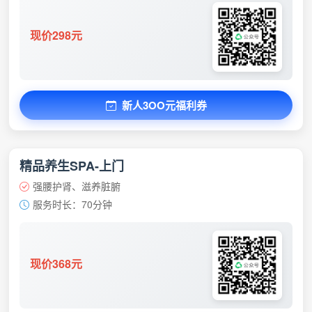
现价298元
新人3OO元福利券
精品养生SPA-上门
强腰护肾、滋养脏腑
服务时长：70分钟
现价368元