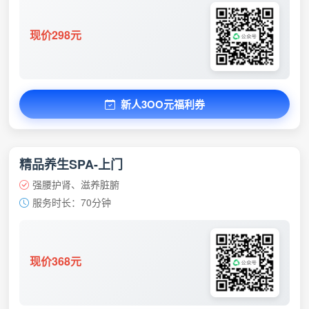
现价298元
新人3OO元福利券
精品养生SPA-上门
强腰护肾、滋养脏腑
服务时长：70分钟
现价368元