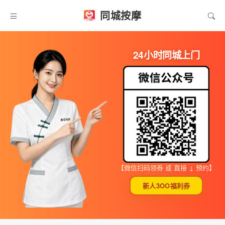
同城按摩
24小时同城上门
【微信扫码领券 或 直接 ↓ 预约】
新人3OO福利券