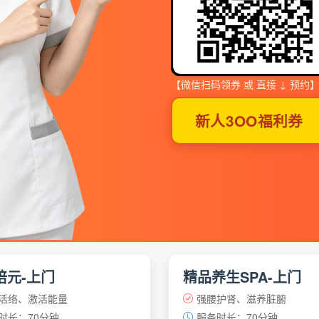
【微信扫码领券 或 直接 ↓ 预约
新人3OO福利券
培元-上门
精品养生SPA-上门
活络、激活能量
强腰护肾、滋养脏腑
时长：70分钟
服务时长：70分钟