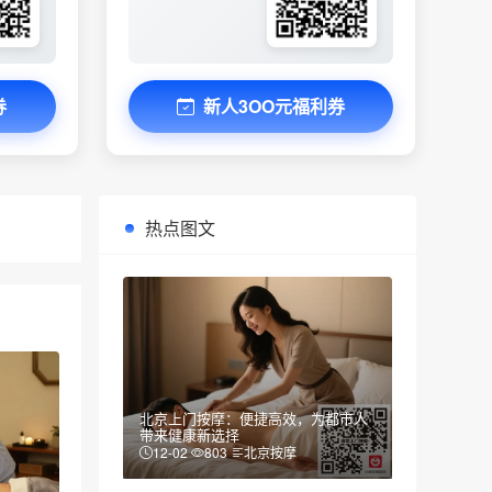
券
新人3OO元福利券
热点图文
北京上门按摩：便捷高效，为都市人
带来健康新选择
12-02
803
北京按摩