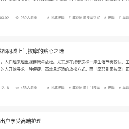
舒适的放松方式——成都…
.03.02
282人浏览
同城按摩
成都同城按摩到家
按摩
摩
成都同城上门按摩的贴心之选
中，人们越来越重视健康与放松。尤其是在成都这样一座生活节奏较快、
多的人开始寻求一种便捷、高效且舒适的放松方式。而「摩耶到家按摩」
上门按摩市场中备受关注…
.12.16
458人浏览
同城按摩
成都同城上门按摩
按摩
摩
不出户享受高端护理