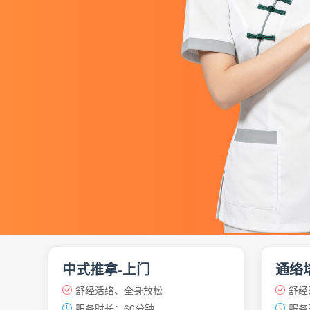
中式推拿-上门
通络
舒经活络、全身放松
舒经
服务时长：60分钟
服务