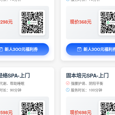
298元
现价368元
新人3OO元福利券
新人3OO元福利
络SPA-上门
固本培元SPA-上门
代谢、帮助睡眠
强腰护肾、阴阳平衡
时长：90分钟
服务时长：100分钟
598元
现价698元