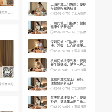
上海同城上门按摩：便捷
与健康的完美结合
城按摩上门
12-02
756
上海按摩
广州同城上门按摩：便捷
健康生活新选择
12-02
759
广州按摩
深圳同城上门按摩：便
捷、高效、贴心的健康新
选择
12-02
781
深圳按摩
杭州同城按摩到家：便捷
养生新选择，足不出户享
受专业服务
12-02
813
杭州按摩
北京同城推拿上门服务，
便捷健康新选择！
城按摩预约
12-02
769
北京按摩
重庆同城按摩上门：便捷
舒适，健康生活的全新选
择
12-02
693
重庆按摩