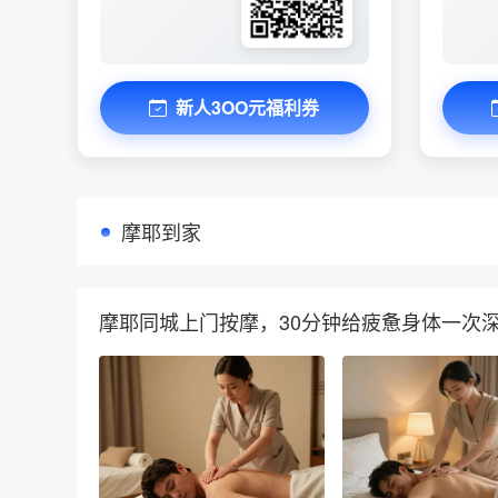
新人3OO元福利券
摩耶到家
摩耶同城上门按摩，30分钟给疲惫身体一次