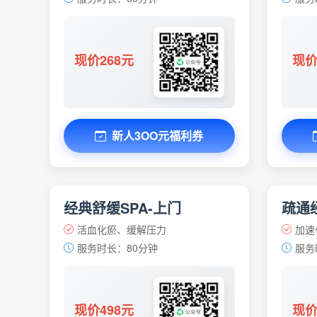
现价268元
现价
新人3OO元福利券
经典舒缓SPA-上门
疏通经
活血化瘀、缓解压力
加速
服务时长：80分钟
服务
现价498元
现价