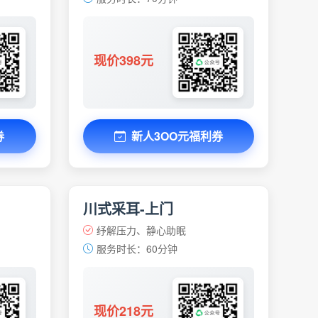
现价398元
券
新人3OO元福利券
川式采耳-上门
纾解压力、静心助眠
服务时长：60分钟
现价218元