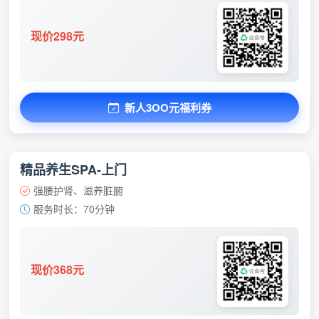
现价298元
新人3OO元福利券
精品养生SPA-上门
强腰护肾、滋养脏腑
服务时长：70分钟
现价368元