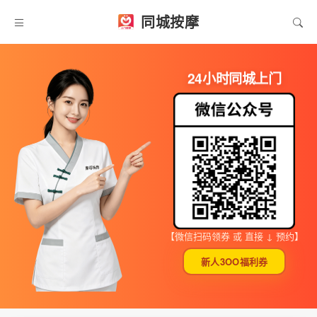
同城按摩
24小时同城上门
【微信扫码领券 或 直接 ↓ 预约】
新人3OO福利券