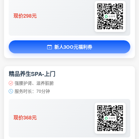
现价298元
新人3OO元福利券
精品养生SPA-上门
强腰护肾、滋养脏腑
服务时长：70分钟
现价368元