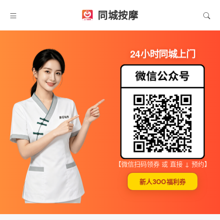
同城按摩
24小时同城上门
【微信扫码领券 或 直接 ↓ 预约】
新人3OO福利券