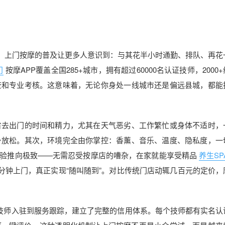
？
来，上门按摩的普及让更多人意识到：与其花半小时通勤、排队、再花
门
按摩APP覆盖全国285+城市，拥有超过60000名认证技师，2000
查和专业考核。这意味着，无论你身处一线城市还是偏远县城，都能
省去出门的时间和精力，尤其在天气恶劣、工作繁忙或身体不适时，
身放松。其次，环境完全由你掌控：香薰、音乐、温度、隐私度，一
体验推向极致——无需忍受按摩店的嘈杂，在家就能享受精品
养生SP
0分钟上门，真正实现“随叫随到”。对比传统门店动辄几百元的定价，
从技师入驻到服务跟踪，建立了完整的信用体系。每个技师都有实名认