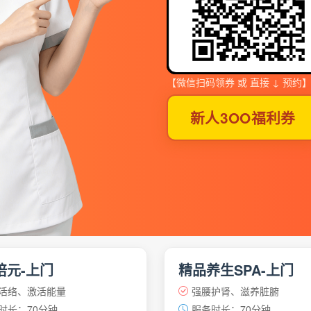
【微信扫码领券 或 直接 ↓ 预约
新人3OO福利券
培元-上门
精品养生SPA-上门
活络、激活能量
强腰护肾、滋养脏腑
时长：70分钟
服务时长：70分钟