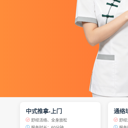
中式推拿-上门
通络
舒经活络、全身放松
舒经
服务时长：60分钟
服务