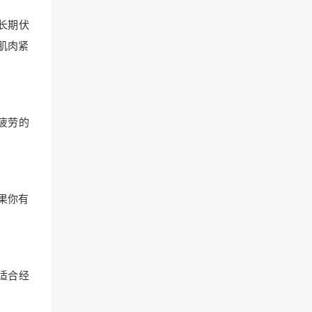
长期伏
肌肉紧
易疲劳的
果你有
适合经