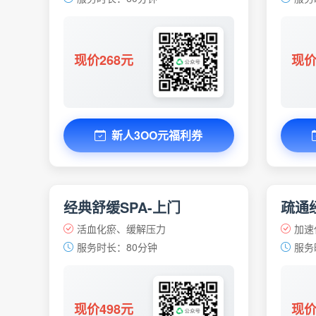
现价268元
现价
新人3OO元福利券
经典舒缓SPA-上门
疏通经
活血化瘀、缓解压力
加速
服务时长：80分钟
服务
现价498元
现价