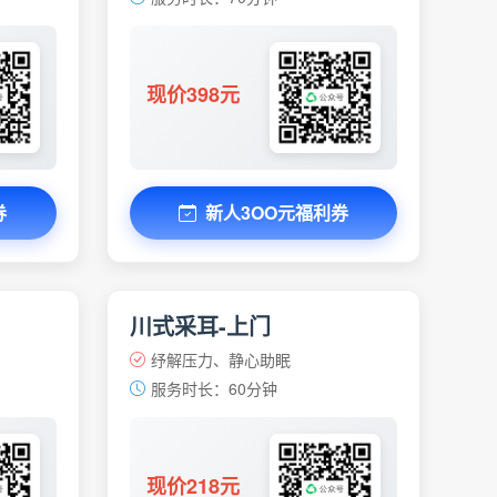
现价398元
券
新人3OO元福利券
川式采耳-上门
纾解压力、静心助眠
服务时长：60分钟
现价218元