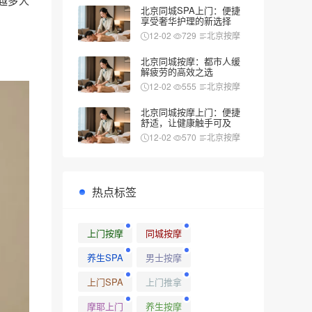
越多人
北京同城SPA上门：便捷
享受奢华护理的新选择
12-02
729
北京按摩
北京同城按摩：都市人缓
解疲劳的高效之选
12-02
555
北京按摩
北京同城按摩上门：便捷
舒适，让健康触手可及
12-02
570
北京按摩
热点标签
上门按摩
同城按摩
养生SPA
男士按摩
上门SPA
上门推拿
摩耶上门
养生按摩