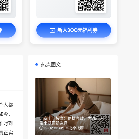
券
新人3OO元福利券
热点图文
个人都
如今，
北京上门按摩：便捷高效，为都市人
准时到
带来健康新选择
12-02
805
北京按摩
真正实