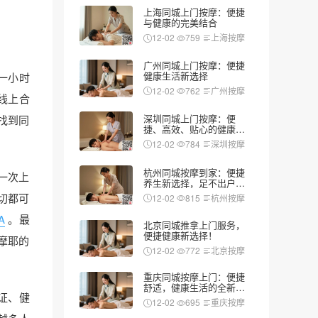
上海同城上门按摩：便捷
与健康的完美结合
12-02
759
上海按摩
广州同城上门按摩：便捷
健康生活新选择
一小时
12-02
762
广州按摩
+线上合
深圳同城上门按摩：便
找到同
捷、高效、贴心的健康新
选择
12-02
784
深圳按摩
杭州同城按摩到家：便捷
一次上
养生新选择，足不出户享
受专业服务
切都可
12-02
815
杭州按摩
A
。最
北京同城推拿上门服务，
便捷健康新选择！
摩耶的
12-02
772
北京按摩
重庆同城按摩上门：便捷
舒适，健康生活的全新选
证、健
择
12-02
695
重庆按摩