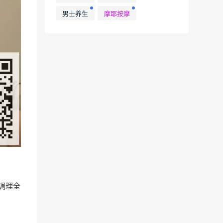
男士养生
摩耶按摩
调理全