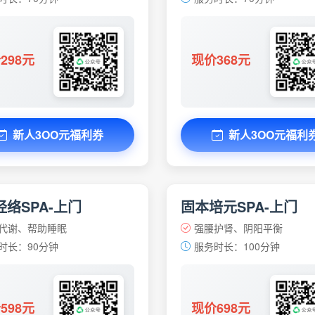
298元
现价368元
新人3OO元福利券
新人3OO元福利
络SPA-上门
固本培元SPA-上门
代谢、帮助睡眠
强腰护肾、阴阳平衡
时长：90分钟
服务时长：100分钟
598元
现价698元