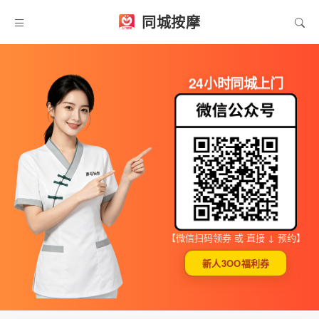
同城按摩
24小时同城上门
【微信扫码领券 或 直接 ↓ 预约】
新人3OO福利券