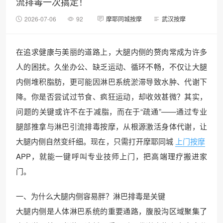
流排毒一次搞定！
2026-07-06
92
摩耶同城按摩
武汉按摩
在追求健康与美丽的道路上，大腿内侧的赘肉常成为许多
人的困扰。久坐办公、缺乏运动、循环不畅，不仅让大腿
内侧堆积脂肪，更可能因淋巴系统淤滞导致水肿、代谢下
降。你是否尝试过节食、疯狂运动，却收效甚微？其实，
问题的关键或许不在于减脂，而在于“疏通”——通过专业
腿部推拿与淋巴引流排毒按摩，从根源激活身体代谢，让
大腿内侧自然变纤细。现在，只需打开摩耶同城
上门按摩
APP，就能一键呼叫专业技师上门，把高端理疗搬进家
门。
一、为什么大腿内侧容易胖？淋巴排毒是关键
大腿内侧是人体淋巴系统的重要通路，腹股沟区域聚集了