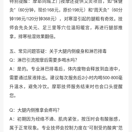
特别提醒：摩耶同城上门按摩还提供艾灸项目，如“保健
灸”（60分钟，现价168元，原价198元）和“周天灸”（60分
钟198元/120分钟368元），对寒湿引起的腿粗有奇效。技
师会先灸关元、足三里等穴位温阳暖宫，再进行腿部推
拿，排寒祛湿效果翻倍。
五、常见问题答疑：关于大腿内侧瘦身和淋巴排毒
Q：淋巴引流按摩后需要多喝水吗？
A：是的。专业淋巴排毒后，体内废物会释放到血液中，
需要通过尿液排出。建议每次服务后2小时内喝500-800毫
升温水，避免冷饮。摩耶技师服务结束时也会口头提醒
您。
Q：大腿内侧推拿会疼吗？
A：初期因为经络不通、肌肉紧张，按压时会有酸胀感，
属于正常现象。专业技师会控制力度在“可耐受的酸爽”范