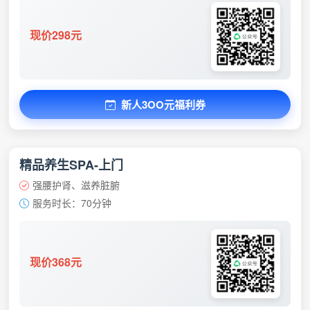
现价298元
新人3OO元福利券
精品养生SPA-上门
强腰护肾、滋养脏腑
服务时长：70分钟
现价368元