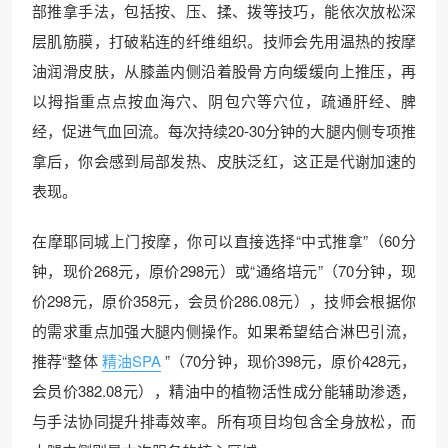
部推拿手法，包括按、压、揉、拨等技巧，能依次放松深
层肌筋膜，打破粘连的纤维组织。技师会先用温热的按摩
油润滑皮肤，从膝盖内侧沿着股骨方向缓缓向上推压，再
以拇指重点点按血海穴、阴包穴等穴位，疏通肝经、脾
经，促进气血回流。每次持续20-30分钟的大腿内侧专项推
拿后，你会感到局部发热、皮肤泛红，这正是代谢加速的
表现。
在摩耶同城上门按摩，你可以直接选择“中式推拿”（60分
钟，现价268元，原价298元）或“通络培元”（70分钟，现
价298元，原价358元，会员价286.08元），技师会根据你
的需求重点加强大腿内侧操作。如果希望结合淋巴引流，
推荐“整体
精油SPA
”（70分钟，现价398元，原价428元，
会员价382.08元），精油中的植物活性成分能辅助渗透，
与手法协同提升排毒效率。所有项目均包含全身放松，而