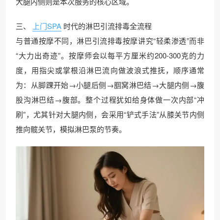
大腿内侧则是本次服务的核心区域。
三、
上门SPA
时代的淋巴引流排毒全流程
与普通按摩不同，淋巴引流排毒按摩讲究“轻柔渗透”而非
“大力出奇迹”。按摩师会以每平方厘米约200-300克的力
度，用指尖或掌根沿淋巴流向做波浪式推抚，顺序通常
为：从脚踝开始→小腿后侧→腘窝淋巴结→大腿内侧→腹
股沟淋巴结→腹部。整个过程犹如给身体做一次内部“冲
刷”，尤其针对大腿内侧，会采用“铲式手法”从膝关节内侧
推向髋关节，模拟淋巴泵的节奏。