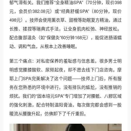
郁气滞有关。我们推荐“全身精油SPA”（70分钟，现价398
元，会员价382.08元）或“经典舒缓SPA”（80分钟，现价
498元）。技师会使用薰衣草、甜橙等助眠复方精油，通过
长推、揉捏等瑞典式手法，让全身肌肉松弛、神经放松。
配合腹部温灸（如“保健灸”60分钟168元），能促进肠道蠕
动、调和气血，从根本上改善睡眠。
第三个痛点：对私密保养的羞耻感与信息差。很多男士明
明感觉腰膝酸软、尿频起夜，却不愿去线下门店咨询。摩
耶上门SPA完美解决了这个问题——技师上门后，所有服
务在您熟悉的环境中进行，没有排队的尴尬，没有推销的
烦扰。我们的“固本培元SPA”专门增加了对腰骶、八髎区域
的强化刺激，配合特制温阳膏油，每次做完都会感到一股
暖流从腰腹升起，仿佛卸下了千斤重担。