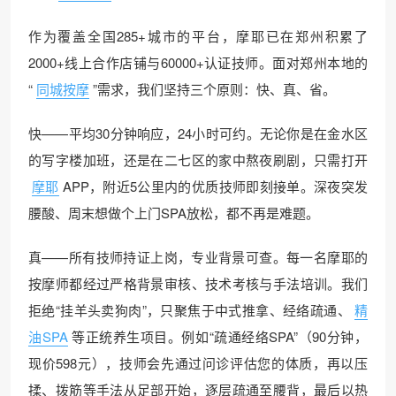
作为覆盖全国285+城市的平台，摩耶已在郑州积累了
2000+线上合作店铺与60000+认证技师。面对郑州本地的
“
同城按摩
”需求，我们坚持三个原则：快、真、省。
快——平均30分钟响应，24小时可约。无论你是在金水区
的写字楼加班，还是在二七区的家中熬夜刷剧，只需打开
摩耶
APP，附近5公里内的优质技师即刻接单。深夜突发
腰酸、周末想做个上门SPA放松，都不再是难题。
真——所有技师持证上岗，专业背景可查。每一名摩耶的
按摩师都经过严格背景审核、技术考核与手法培训。我们
拒绝“挂羊头卖狗肉”，只聚焦于中式推拿、经络疏通、
精
油SPA
等正统养生项目。例如“疏通经络SPA”（90分钟，
现价598元），技师会先通过问诊评估您的体质，再以压
揉、拨筋等手法从足部开始，逐层疏通至腰背，最后以热