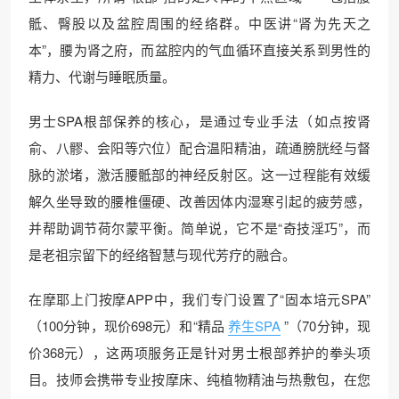
骶、臀股以及盆腔周围的经络群。中医讲“肾为先天之
本”，腰为肾之府，而盆腔内的气血循环直接关系到男性的
精力、代谢与睡眠质量。
男士SPA根部保养的核心，是通过专业手法（如点按肾
俞、八髎、会阳等穴位）配合温阳精油，疏通膀胱经与督
脉的淤堵，激活腰骶部的神经反射区。这一过程能有效缓
解久坐导致的腰椎僵硬、改善因体内湿寒引起的疲劳感，
并帮助调节荷尔蒙平衡。简单说，它不是“奇技淫巧”，而
是老祖宗留下的经络智慧与现代芳疗的融合。
在摩耶上门按摩APP中，我们专门设置了“固本培元SPA”
（100分钟，现价698元）和“精品
养生SPA
”（70分钟，现
价368元），这两项服务正是针对男士根部养护的拳头项
目。技师会携带专业按摩床、纯植物精油与热敷包，在您