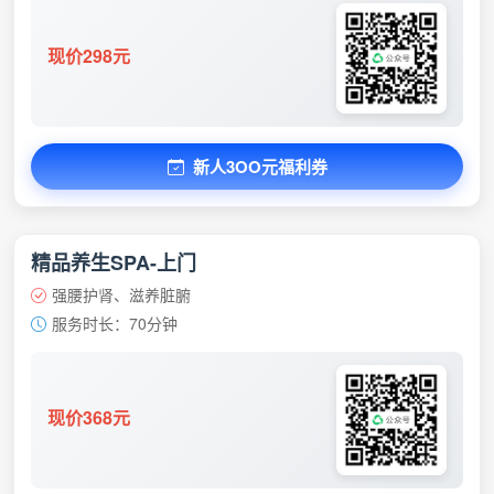
现价298元
新人3OO元福利券
精品养生SPA-上门
强腰护肾、滋养脏腑
服务时长：70分钟
现价368元