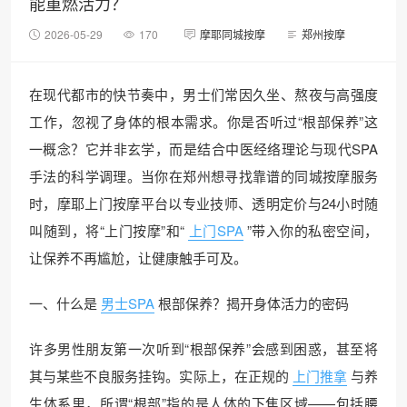
能重燃活力？
2026-05-29
170
摩耶同城按摩
郑州按摩
在现代都市的快节奏中，男士们常因久坐、熬夜与高强度
工作，忽视了身体的根本需求。你是否听过“根部保养”这
一概念？它并非玄学，而是结合中医经络理论与现代SPA
手法的科学调理。当你在郑州想寻找靠谱的同城按摩服务
时，摩耶上门按摩平台以专业技师、透明定价与24小时随
叫随到，将“上门按摩”和“
上门SPA
”带入你的私密空间，
让保养不再尴尬，让健康触手可及。
一、什么是
男士SPA
根部保养？揭开身体活力的密码
许多男性朋友第一次听到“根部保养”会感到困惑，甚至将
其与某些不良服务挂钩。实际上，在正规的
上门推拿
与养
生体系里，所谓“根部”指的是人体的下焦区域——包括腰