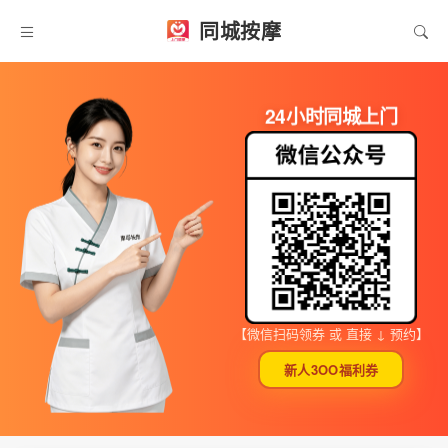
同城按摩
24小时同城上门
【微信扫码领券 或 直接 ↓ 预约】
新人3OO福利券