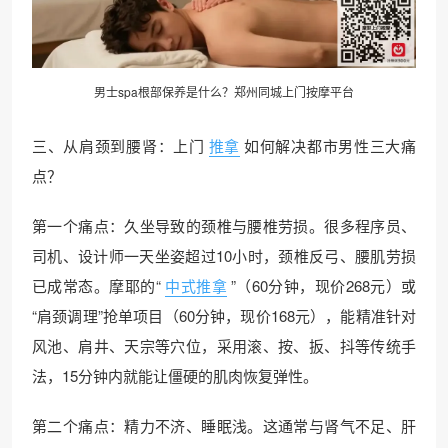
男士spa根部保养是什么？郑州
同城上门
按摩平台
三、从肩颈到腰肾：上门
推拿
如何解决都市男性三大痛
点？
第一个痛点：久坐导致的颈椎与腰椎劳损。很多程序员、
司机、设计师一天坐姿超过10小时，颈椎反弓、腰肌劳损
已成常态。摩耶的“
中式推拿
”（60分钟，现价268元）或
“肩颈调理”抢单项目（60分钟，现价168元），能精准针对
风池、肩井、天宗等穴位，采用滚、按、扳、抖等传统手
法，15分钟内就能让僵硬的肌肉恢复弹性。
第二个痛点：精力不济、睡眠浅。这通常与肾气不足、肝