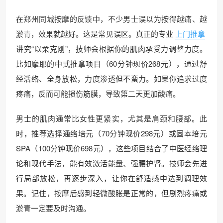
在郑州同城按摩的反馈中，不少男士误以为按得越痛、越
淤青，效果就越好。这是常见误区。真正的专业
上门推拿
讲究“以柔克刚”，技师会根据你的肌肉承受力调整力度。
比如摩耶的中式推拿项目（60分钟现价268元），通过舒
经活络、全身放松，力度渗透但不蛮力。如果你追求过度
疼痛，反而可能损伤筋膜，导致第二天更加酸痛。
男士的肌肉通常比女性更紧实，尤其是肩颈和腰部。此
时，推荐选择通络培元（70分钟现价298元）或固本培元
SPA（100分钟现价698元），这些项目结合了中医经络理
论和现代手法，能有效激活能量、强腰护肾。技师会先进
行局部放松，再逐步深入，让你在舒适感中达到调理效
果。记住，按摩后感到轻微酸胀是正常的，但剧烈疼痛或
淤青一定要及时沟通。