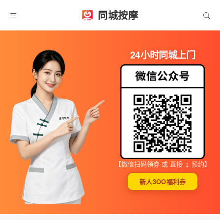
同城按摩
24小时同城上门
【微信扫码领券 或 直接 ↓ 预约】
新人3OO福利券