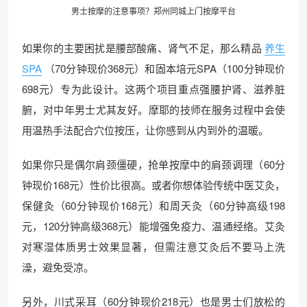
男士按摩的注意事项？
郑州同城
上门按摩平台
如果你的主要困扰是腰部酸痛、肾气不足，那么精品
养生
SPA
（70分钟现价368元）和固本培元SPA（100分钟现价
698元）专为此设计。这两个项目重点强腰护肾、滋养脏
腑，对中年男士尤其友好。摩耶的技师在服务过程中会使
用温热手法配合穴位按压，让你感到从内到外的温暖。
如果你只是偶尔肩颈僵硬，抢单按摩中的肩颈调理（60分
钟现价168元）性价比很高。或者你想体验传统中医艾灸，
保健灸（60分钟现价168元）和周天灸（60分钟高级198
元，120分钟高级368元）能增强免疫力、温通经络。艾灸
对寒湿体质男士效果显著，但需注意艾灸后不要马上洗
澡，避免受凉。
另外，川式采耳（60分钟现价218元）也是男士们放松的