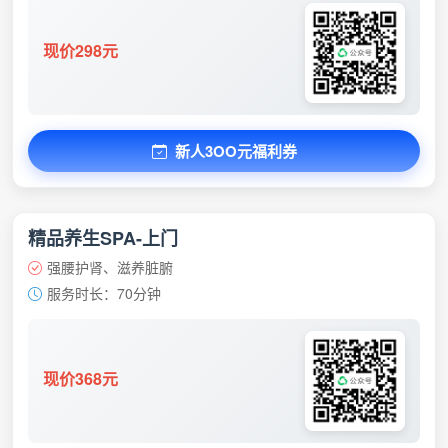
现价298元
新人3OO元福利券
精品养生SPA-上门
强腰护肾、滋养脏腑
服务时长：70分钟
现价368元