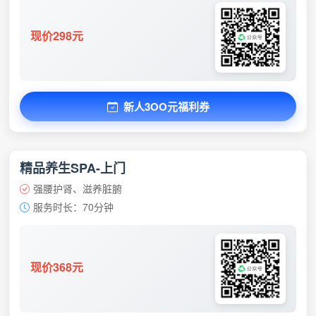
现价298元
新人3OO元福利券
精品养生SPA-上门
强腰护肾、滋养脏腑
服务时长：70分钟
现价368元