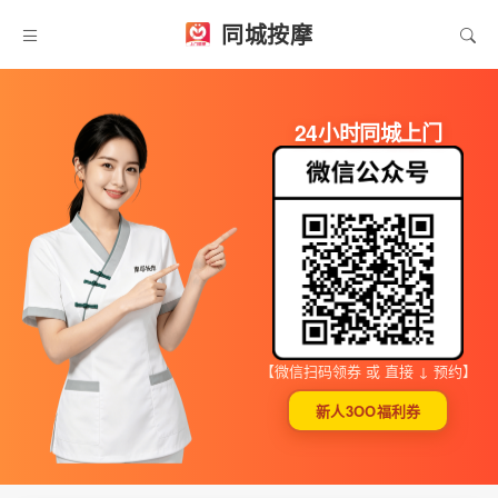
同城按摩
24小时同城上门
【微信扫码领券 或 直接 ↓ 预约】
新人3OO福利券