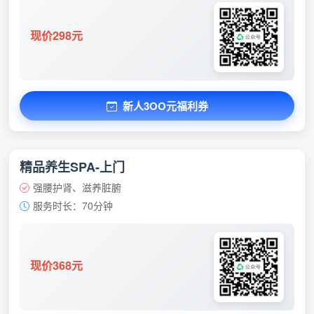
现价298元
新人3OO元福利券
精品养生SPA-上门
强腰护肾、滋养脏腑
服务时长：70分钟
现价368元