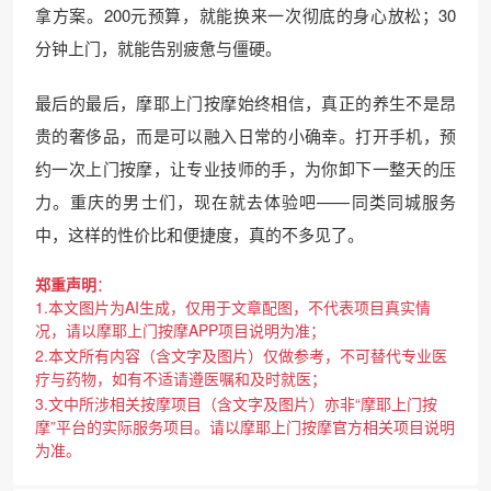
拿方案。200元预算，就能换来一次彻底的身心放松；30
分钟上门，就能告别疲惫与僵硬。
最后的最后，摩耶上门按摩始终相信，真正的养生不是昂
贵的奢侈品，而是可以融入日常的小确幸。打开手机，预
约一次上门按摩，让专业技师的手，为你卸下一整天的压
力。重庆的男士们，现在就去体验吧——同类同城服务
中，这样的性价比和便捷度，真的不多见了。
郑重声明
：
1.本文图片为AI生成，仅用于文章配图，不代表项目真实情
况，请以摩耶上门按摩APP项目说明为准；
2.本文所有内容（含文字及图片）仅做参考，不可替代专业医
疗与药物，如有不适请遵医嘱和及时就医；
3.文中所涉相关按摩项目（含文字及图片）亦非“摩耶上门按
摩”平台的实际服务项目。请以摩耶上门按摩官方相关项目说明
为准。