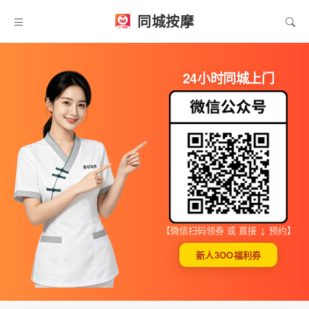
同城按摩
24小时同城上门
【微信扫码领券 或 直接 ↓ 预约】
新人3OO福利券