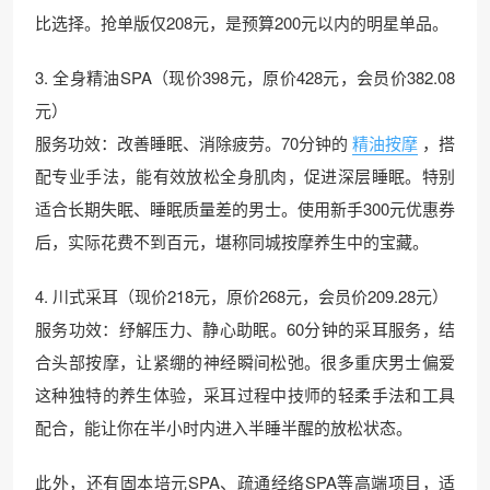
比选择。抢单版仅208元，是预算200元以内的明星单品。
3. 全身精油SPA（现价398元，原价428元，会员价382.08
元）
服务功效：改善睡眠、消除疲劳。70分钟的
精油按摩
，搭
配专业手法，能有效放松全身肌肉，促进深层睡眠。特别
适合长期失眠、睡眠质量差的男士。使用新手300元优惠券
后，实际花费不到百元，堪称同城按摩养生中的宝藏。
4. 川式采耳（现价218元，原价268元，会员价209.28元）
服务功效：纾解压力、静心助眠。60分钟的采耳服务，结
合头部按摩，让紧绷的神经瞬间松弛。很多重庆男士偏爱
这种独特的养生体验，采耳过程中技师的轻柔手法和工具
配合，能让你在半小时内进入半睡半醒的放松状态。
此外，还有固本培元SPA、疏通经络SPA等高端项目，适