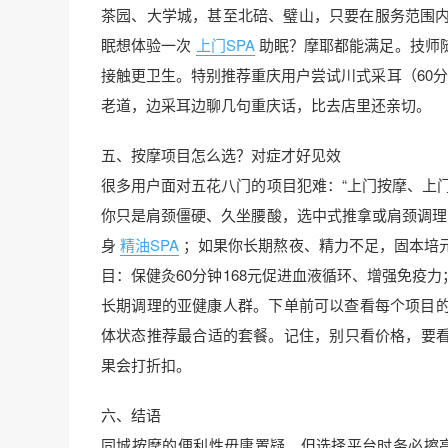
茶园、大学城，甚至北碚、璧山，只要在服务范围内
眠想体验一次
上门SPA
助眠？摩耶都能满足。技师
接触更卫生。特别推荐重庆用户尝试川式采耳（60分
老道，边采耳边聊几句重庆话，比去店里还亲切。
五、按摩项目怎么选？对症才好见效
很多用户面对五花八门的项目犯难：“上门按摩、上门
你只是肩颈僵硬、久坐腰酸，选中式推拿或肩颈调理
身
精油SPA
；如果你长期熬夜、精力不足，固本培元
目：保健灸60分钟168元促进血液循环、增强免疫力；
长期调理的亚健康人群。下单前可以查看每个项目
体状态推荐最合适的套餐。记住，别只看价格，要看
果会打折扣。
六、结语
同城按摩的便利性毋庸置疑，但选择平台时务必擦亮眼。