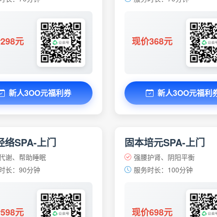
298元
现价368元
新人3OO元福利券
新人3OO元福利
络SPA-上门
固本培元SPA-上门
代谢、帮助睡眠
强腰护肾、阴阳平衡
时长：90分钟
服务时长：100分钟
598元
现价698元