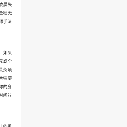
凌晨失
全程无
师手法
。如果
元或全
艾灸项
适合需要
你的身
时间效
门店的规