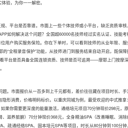
实体验，为你一一解密。
正规、平台是否靠谱。市面上一些个体技师或小平台，缺乏资质审核
APP如何解决这个问题？全国超60000名技师经过实名认证、技能
每位用户购买服务保险。你在下单时，可以看到技师的从业年限、服
耶的“全程录音保护”功能，从技师进门到服务结束自动开启，既保障
看平台是否具备全国连锁资质、技师是否可追溯——摩耶上门按摩深耕
择。
的问题。市面报价从一百多到上千元都有，差价往往藏在项目时长、手
有隐形消费，价格明码标价。以重庆同城为例，最受欢迎的中式推拿：
；如果你需要更深度的能量激活，通络培元项目70分钟现价298元，原
肾、滋养脏腑）70分钟现价368元，全身精油SPA（改善睡眠、消除
A、疏通经络SPA、固本培元SPA等项目，时长从80分钟到100分