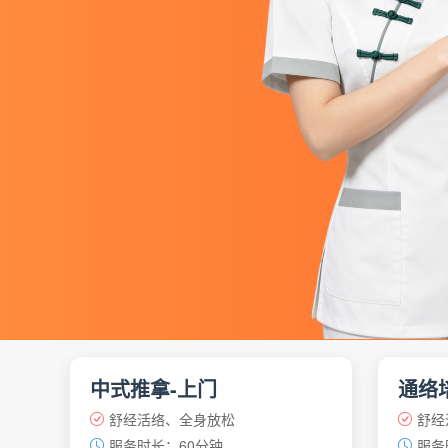
中式推拿-上门
通络
舒经活络、全身放松
舒经
服务时长：60分钟
服务