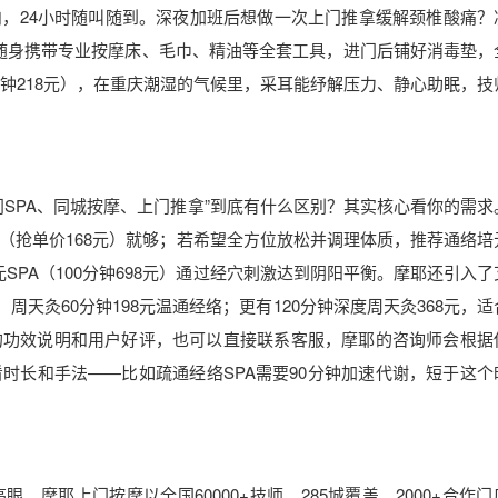
，24小时随叫随到。深夜加班后想做一次上门推拿缓解颈椎酸痛？
随身携带专业按摩床、毛巾、精油等全套工具，进门后铺好消毒垫，
钟218元），在重庆潮湿的气候里，采耳能纾解压力、静心助眠，技
SPA、同城按摩、上门推拿”到底有什么区别？其实核心看你的需求
（抢单价168元）就够；若希望全方位放松并调理体质，推荐通络培
SPA（100分钟698元）通过经穴刺激达到阴阳平衡。摩耶还引入了
周天灸60分钟198元温通经络；更有120分钟深度周天灸368元，
的功效说明和用户好评，也可以直接联系客服，摩耶的咨询师会根据
时长和手法——比如疏通经络SPA需要90分钟加速代谢，短于这个
摩耶上门按摩以全国60000+技师、285城覆盖、2000+合作