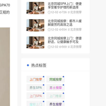
北京同城SPA上门：便捷
PA70
享受奢华护理的新选择
正规的
12-02
726
北京按摩
北京同城按摩：都市人缓
解疲劳的高效之选
12-02
554
北京按摩
北京同城按摩上门：便捷
舒适，让健康触手可及
12-02
569
北京按摩
热点标签
上门按摩
同城按摩
养生SPA
男士按摩
上门SPA
上门推拿
摩耶上门
养生按摩