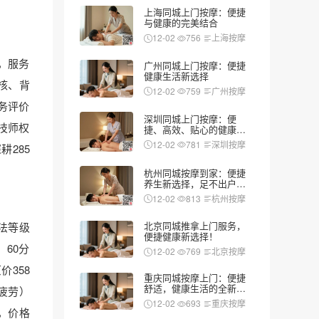
上海同城上门按摩：便捷
与健康的完美结合
12-02
756
上海按摩
，服务
广州同城上门按摩：便捷
健康生活新选择
考核、背
12-02
759
广州按摩
务评价
深圳同城上门按摩：便
技师权
捷、高效、贴心的健康新
选择
12-02
781
深圳按摩
285
杭州同城按摩到家：便捷
养生新选择，足不出户享
受专业服务
12-02
813
杭州按摩
北京同城推拿上门服务，
法等级
便捷健康新选择！
60分
12-02
769
北京按摩
价358
重庆同城按摩上门：便捷
舒适，健康生活的全新选
疲劳）
择
12-02
693
重庆按摩
钟，价格