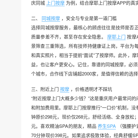
庆同城
上门按摩
为例，结合摩耶上门按摩APP的真
二、
同城按摩
，安全与专业是第一道门槛
选择同城按摩服务，最核心的顾虑往往是技师是否
质量参差不齐，甚至存在安全隐患。
摩耶上门
按摩
景筛查三重筛选，所有技师持健康证上岗，平台为
和真实照片，相当于提前“面试”了按摩师。此外，摩
益，也让客户更安心。记住，靠谱的同城按摩，必须
个城市，合作线下店铺超2000家，是值得信赖的选
三、附近上门
按摩
，价格透明才不踩坑
“附近按摩上门大概多少钱？”这是重庆用户最常问
和附加费用里。摩耶上门按摩推行“一口价”机制，没
钟原价298元，现价仅268元，舒经活络、全身放松
元。喜欢精油SPA的朋友，精品
养生SPA
（强腰护
70分钟现价398元。如果追求极致体验，经典舒缓SP