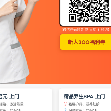
【微信扫码领券 或 直接 ↓ 预约
新人3OO福利券
培元-上门
精品养生SPA-上门
活络、激活能量
强腰护肾、滋养脏腑
时长：70分钟
服务时长：70分钟