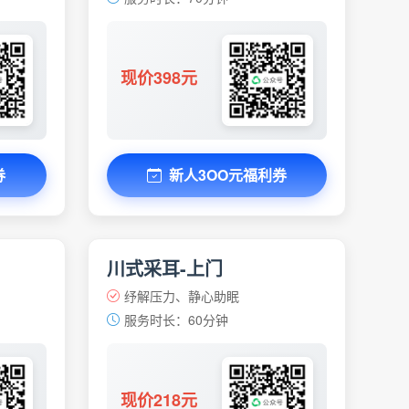
现价398元
券
新人3OO元福利券
川式采耳-上门
纾解压力、静心助眠
服务时长：60分钟
现价218元