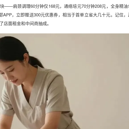
块——肩颈调理60分钟仅168元，通络培元70分钟208元，全身精油S
耶APP，立即赠送300元优惠券，相当于首单立省大几十元。记住，
了店面租金和中间商抽成。