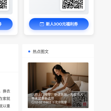
券
新人3OO元福利券
热点图文
，换衣
北京上门按摩：便捷高效，为都市人
在家就
带来健康新选择
12-02
803
北京按摩
就以重