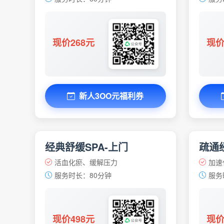
现价268元
现价
新人3OO元福利券
经典舒缓SPA-上门
疏通经
活血化瘀、缓解压力
加速
服务时长：80分钟
服务
现价498元
现价