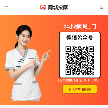
同城按摩
24小时同城上门
【微信扫码领券 或 直接 ↓ 预约】
新人3OO福利券