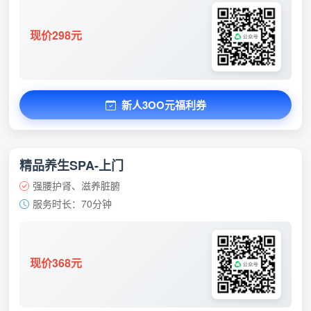
现价298元
新人3OO元福利券
精品养生SPA-上门
强腰护肾、滋养脏腑
服务时长：70分钟
现价368元