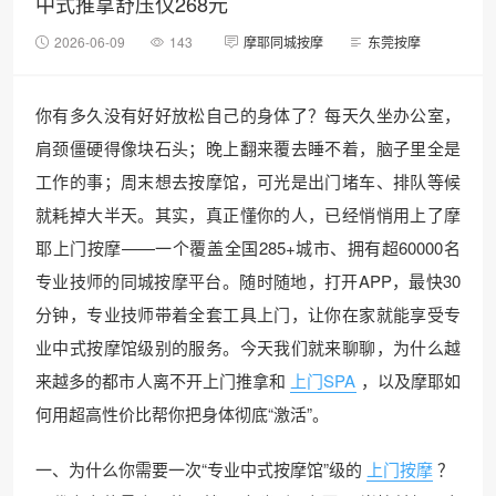
中式推拿舒压仅268元
2026-06-09
143
摩耶同城按摩
东莞按摩
你有多久没有好好放松自己的身体了？每天久坐办公室，
肩颈僵硬得像块石头；晚上翻来覆去睡不着，脑子里全是
工作的事；周末想去按摩馆，可光是出门堵车、排队等候
就耗掉大半天。其实，真正懂你的人，已经悄悄用上了摩
耶上门按摩——一个覆盖全国285+城市、拥有超60000名
专业技师的同城按摩平台。随时随地，打开APP，最快30
分钟，专业技师带着全套工具上门，让你在家就能享受专
业中式按摩馆级别的服务。今天我们就来聊聊，为什么越
来越多的都市人离不开上门推拿和
上门SPA
，以及摩耶如
何用超高性价比帮你把身体彻底“激活”。
一、为什么你需要一次“专业中式按摩馆”级的
上门按摩
？