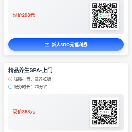
现价298元
新人3OO元福利券
精品养生SPA-上门
强腰护肾、滋养脏腑
服务时长：70分钟
现价368元