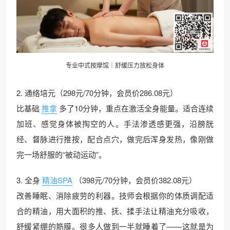
专业中式
按摩
馆｜舒缓压力放松身体
2. 通络培元（298元/70分钟，会员价286.08元）
比基础
推拿
多了10分钟，重点在激活全身能量。适合连续
加班、感觉身体被掏空的人。手法渗透感更强，沿膀胱
经、督脉进行推按，配合点穴，做完后浑身发热，像刚做
完一场舒服的“被动运动”。
3. 全身
精油SPA
（398元/70分钟，会员价382.08元）
改善睡眠、消除疲劳的利器。技师会根据你的体质调配适
合的精油，用大面积的推、抚、揉手法让精油充分吸收，
舒缓紧绷的筋膜。很多人做到一半就睡着了——这就是为