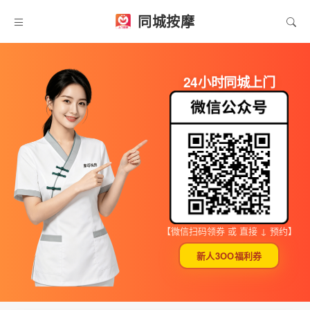
同城按摩
24小时同城上门
【微信扫码领券 或 直接 ↓ 预约】
新人3OO福利券