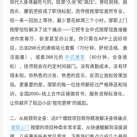
现代人身体最吃亏的，就是“久坐”和“高压”。脊柱前倾、肩
周炎、腰肌劳损成了职场标配，而传统按摩馆虽然专业，
但一来一回加上等待，最少要花掉两三个小时。摩耶上门
按摩恰恰解决了这个痛点——它把专业中式按摩馆直接搬
进你家客厅、卧室甚至办公室。你只需在APP上选好项
目，比如298元的通络培元套餐（70分钟，舒经活络、激
活能量），或者268元的
中式推拿
（60分钟，全身放
松），技师就会在约定时间敲门。没有通勤成本，没有环
境未知，你熟悉的沙发、熟悉的音乐，反而让放松效果加
倍。更重要的是，摩耶的每一位技师都经过严格筛选和培
训，全国2000+线上合作店铺做背书，服务流程标准化，
让你避开了街边小店“按完更疼”的尴尬。
二、从肩颈到全身：这6个爆款项目帮你精准解决身体痛点
摩耶上门
按摩的项目种类非常丰富，从快速缓解到深度调
理，几乎覆盖所有常见需求。下面我们重点介绍几个最受