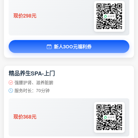
现价298元
新人3OO元福利券
精品养生SPA-上门
强腰护肾、滋养脏腑
服务时长：70分钟
现价368元