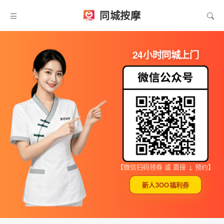
同城按摩
24小时同城上门
【微信扫码领券 或 直接 ↓ 预约】
新人3OO福利券