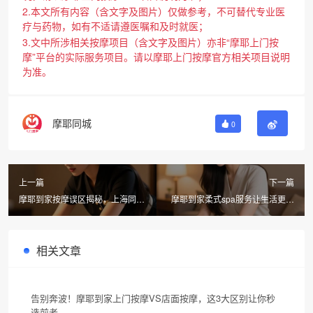
2.本文所有内容（含文字及图片）仅做参考，不可替代专业医
疗与药物，如有不适请遵医嘱和及时就医；
3.文中所涉相关按摩项目（含文字及图片）亦非“摩耶上门按
摩”平台的实际服务项目。请以摩耶上门按摩官方相关项目说明
为准。
摩耶同城
0
上一篇
下一篇
摩耶到家按摩误区揭秘，上海同城
摩耶到家柔式spa服务让生活更轻
按摩避坑指南
松，活出理想状态
相关文章
告别奔波！摩耶到家上门按摩VS店面按摩，这3大区别让你秒
选前者