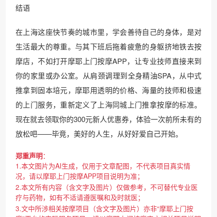
结语
在上海这座快节奏的城市里，学会善待自己的身体，是对
生活最大的尊重。与其下班后拖着疲惫的身躯挤地铁去按
摩店，不如打开摩耶上门按摩APP，让专业技师直接来到
你的家里或办公室。从肩颈调理到全身精油SPA，从中式
推拿到固本培元，摩耶用透明的价格、海量的技师和极速
的上门服务，重新定义了上海同城上门推拿按摩的标准。
现在就去领取你的300元新人优惠券，体验一次前所未有的
放松吧——毕竟，美好的人生，从好好爱自己开始。
郑重声明
：
1.本文图片为AI生成，仅用于文章配图，不代表项目真实情
况，请以摩耶上门按摩APP项目说明为准；
2.本文所有内容（含文字及图片）仅做参考，不可替代专业医
疗与药物，如有不适请遵医嘱和及时就医；
3.文中所涉相关按摩项目（含文字及图片）亦非“摩耶上门按