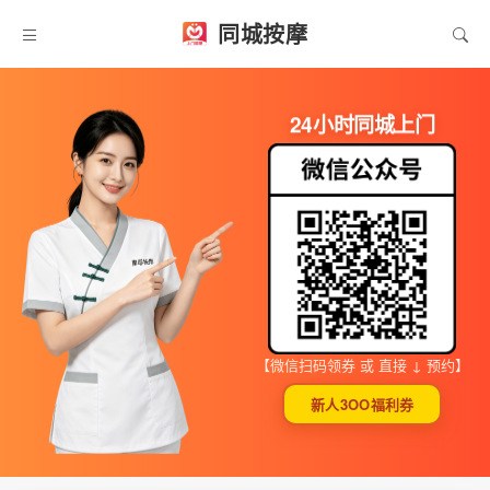
同城按摩
24小时同城上门
【微信扫码领券 或 直接 ↓ 预约】
新人3OO福利券