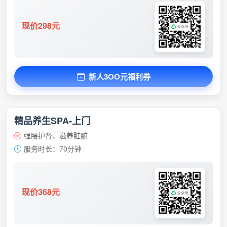
现价298元
新人3OO元福利券
精品养生SPA-上门
强腰护肾、滋养脏腑
服务时长：70分钟
现价368元