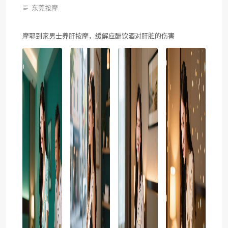
东莞按摩
摩耶到家男士养肝按摩，缓解应酬饮酒对肝脏的伤害