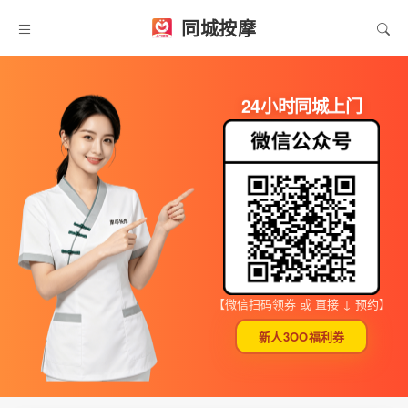
同城按摩
24小时同城上门
【微信扫码领券 或 直接 ↓ 预约】
新人3OO福利券