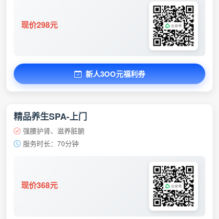
现价298元
新人3OO元福利券
精品养生SPA-上门
强腰护肾、滋养脏腑
服务时长：70分钟
现价368元