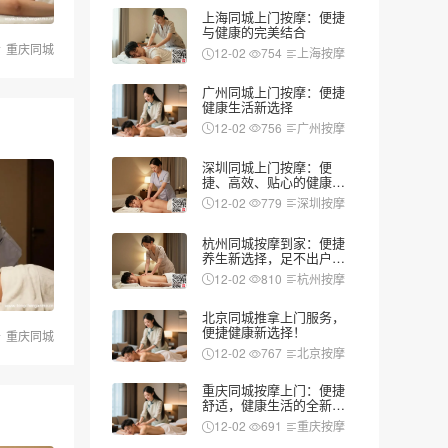
上海同城上门按摩：便捷
与健康的完美结合
重庆同城
12-02
754
上海按摩
广州同城上门按摩：便捷
健康生活新选择
12-02
756
广州按摩
深圳同城上门按摩：便
捷、高效、贴心的健康新
选择
12-02
779
深圳按摩
杭州同城按摩到家：便捷
养生新选择，足不出户享
受专业服务
12-02
810
杭州按摩
北京同城推拿上门服务，
便捷健康新选择！
重庆同城
12-02
767
北京按摩
重庆同城按摩上门：便捷
舒适，健康生活的全新选
择
12-02
691
重庆按摩