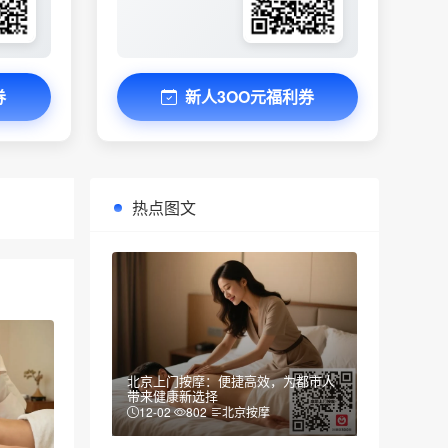
券
新人3OO元福利券
热点图文
北京上门按摩：便捷高效，为都市人
带来健康新选择
12-02
802
北京按摩