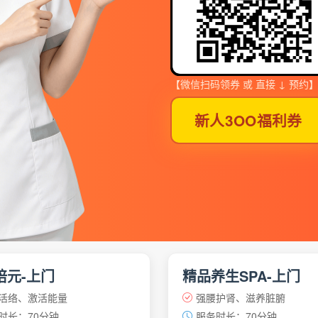
【微信扫码领券 或 直接 ↓ 预约
新人3OO福利券
培元-上门
精品养生SPA-上门
活络、激活能量
强腰护肾、滋养脏腑
时长：70分钟
服务时长：70分钟