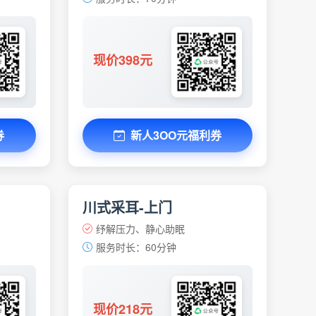
现价398元
券
新人3OO元福利券
川式采耳-上门
纾解压力、静心助眠
服务时长：60分钟
现价218元