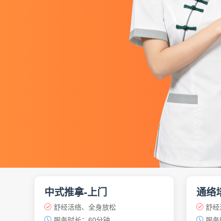
中式推拿-上门
通络
舒经活络、全身放松
舒经
服务时长：60分钟
服务