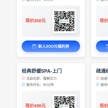
现价268元
现价
新人3OO元福利券
经典舒缓SPA-上门
疏通经
活血化瘀、缓解压力
加速
服务时长：80分钟
服务
现价498元
现价