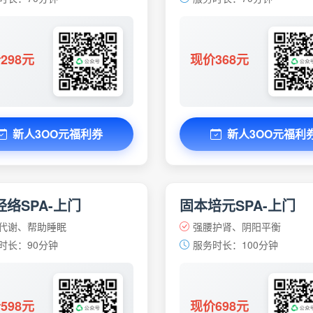
298元
现价368元
新人3OO元福利券
新人3OO元福利
络SPA-上门
固本培元SPA-上门
代谢、帮助睡眠
强腰护肾、阴阳平衡
时长：90分钟
服务时长：100分钟
598元
现价698元