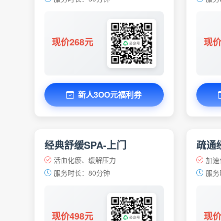
现价268元
现价
新人3OO元福利券
经典舒缓SPA-上门
疏通经
活血化瘀、缓解压力
加速
服务时长：80分钟
服务
现价498元
现价