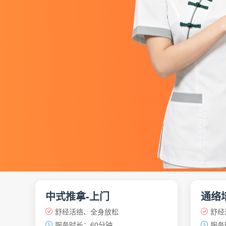
中式推拿-上门
通络
舒经活络、全身放松
舒经
服务时长：60分钟
服务