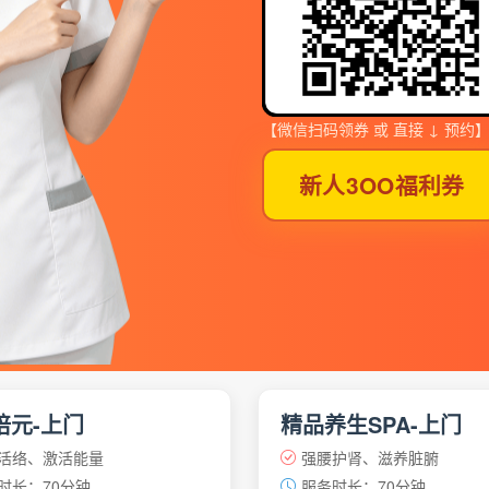
【微信扫码领券 或 直接 ↓ 预约
新人3OO福利券
培元-上门
精品养生SPA-上门
活络、激活能量
强腰护肾、滋养脏腑
时长：70分钟
服务时长：70分钟