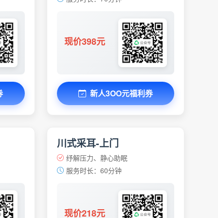
现价398元
券
新人3OO元福利券
川式采耳-上门
纾解压力、静心助眠
服务时长：60分钟
现价218元