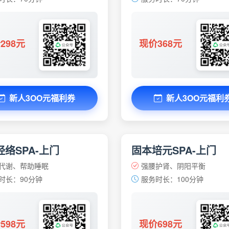
298元
现价368元
新人3OO元福利券
新人3OO元福利
络SPA-上门
固本培元SPA-上门
代谢、帮助睡眠
强腰护肾、阴阳平衡
时长：90分钟
服务时长：100分钟
598元
现价698元