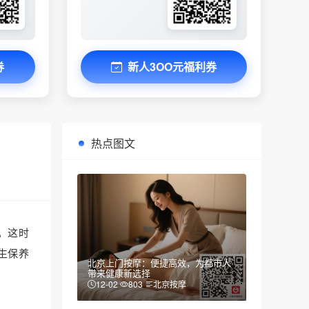
券
新人3OO元福利券
热点图文
。这时
生保养
北京上门按摩：便捷高效，为都市人
带来健康新选择
12-02
803
北京按摩