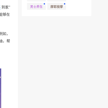
男士养生
摩耶按摩
耶
到家”
能够在
例如，
油，帮