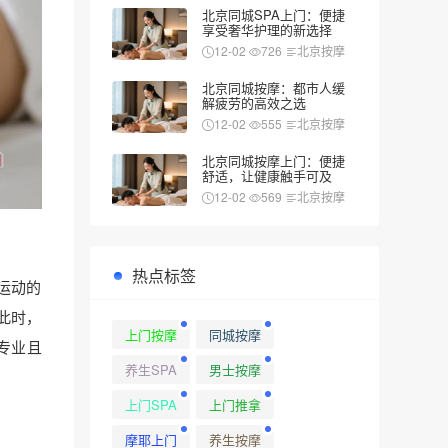
北京同城SPA上门：便捷
享受奢华护理的新选择
12-02
726
北京按摩
北京同城按摩：都市人缓
解疲劳的高效之选
12-02
555
北京按摩
北京同城按摩上门：便捷
舒适，让健康触手可及
12-02
569
北京按摩
热点标签
运动的
此时，
上门按摩
同城按摩
专业且
养生SPA
男士按摩
上门SPA
上门推拿
摩耶上门
养生按摩