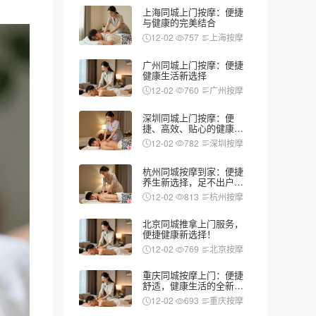
上海同城上门按摩：便捷
与健康的完美结合
12-02
757
上海按摩
广州同城上门按摩：便捷
健康生活新选择
12-02
760
广州按摩
深圳同城上门按摩：便
捷、高效、贴心的健康新
选择
12-02
782
深圳按摩
杭州同城按摩到家：便捷
养生新选择，足不出户享
受专业服务
12-02
813
杭州按摩
北京同城推拿上门服务，
便捷健康新选择！
12-02
769
北京按摩
重庆同城按摩上门：便捷
舒适，健康生活的全新选
择
12-02
693
重庆按摩