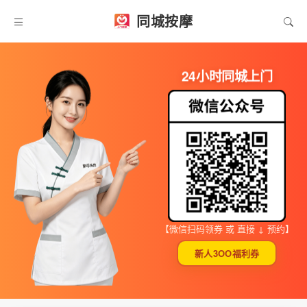
同城按摩
24小时同城上门
【微信扫码领券 或 直接 ↓ 预约】
新人3OO福利券