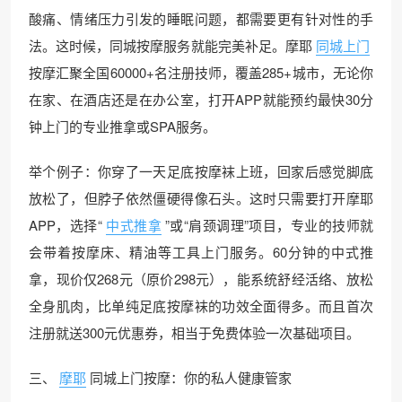
酸痛、情绪压力引发的睡眠问题，都需要更有针对性的手
法。这时候，同城按摩服务就能完美补足。摩耶
同城上门
按摩汇聚全国60000+名注册技师，覆盖285+城市，无论你
在家、在酒店还是在办公室，打开APP就能预约最快30分
钟上门的专业推拿或SPA服务。
举个例子：你穿了一天足底按摩袜上班，回家后感觉脚底
放松了，但脖子依然僵硬得像石头。这时只需要打开摩耶
APP，选择“
中式推拿
”或“肩颈调理”项目，专业的技师就
会带着按摩床、精油等工具上门服务。60分钟的中式推
拿，现价仅268元（原价298元），能系统舒经活络、放松
全身肌肉，比单纯足底按摩袜的功效全面得多。而且首次
注册就送300元优惠券，相当于免费体验一次基础项目。
三、
摩耶
同城上门按摩：你的私人健康管家