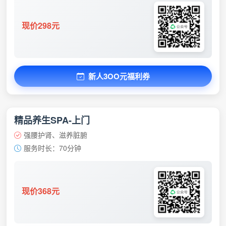
现价298元
新人3OO元福利券
精品养生SPA-上门
强腰护肾、滋养脏腑
服务时长：70分钟
现价368元