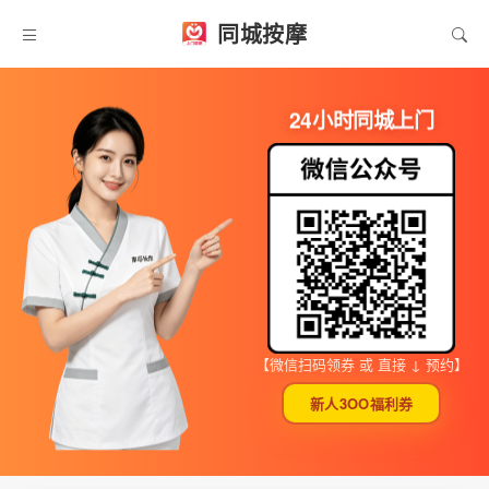
同城按摩
24小时同城上门
【微信扫码领券 或 直接 ↓ 预约】
新人3OO福利券