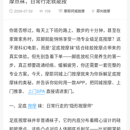
摩点袜，日常行走就能按
2026-07-02
109
摩耶同城按摩
郑州按摩
你是否想过，每天上下班的路上、散步的十分钟，甚至在
家做家务时，双脚就能悄悄享受一场专业级足底按摩？这
不是科幻电影，而是“足底按摩袜”结合硅胶按摩点带来的
真实体验。但先别急着下单——脚底放松只是养生的第一
步，真正想要疏通经络、缓解疲劳，你还需要一套完整的
专业方案。今天，摩耶同城上门按摩就来为你拆解足底按
摩袜的奥秘，并告诉你如何用一款APP，把同城按摩、上
门推拿、
上门SPA
直接请进家门。
一、足底
按摩
袜：日常行走的“隐形按摩师”
足底按摩袜并非普通袜子，它的内底分布着精心设计的硅
胶按摩点。这些凸点对应人体脚底反射区——比如脚掌前