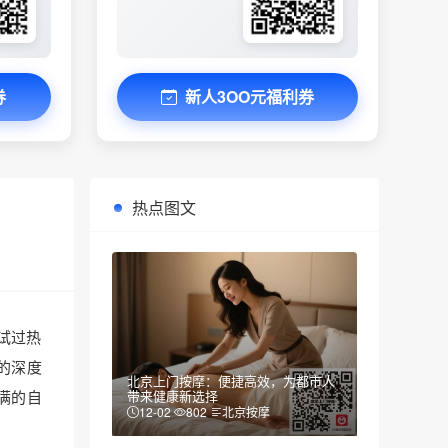
券
新人3OO元福利券
热点图文
试过热
的深度
北京上门按摩：便捷高效，为都市人
满的自
带来健康新选择
12-02
802
北京按摩