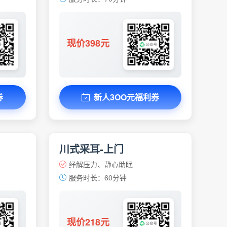
现价398元
券
新人3OO元福利券
川式采耳-上门
纾解压力、静心助眠
服务时长：60分钟
现价218元