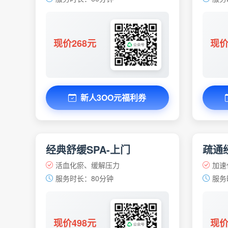
现价268元
现价
新人3OO元福利券
经典舒缓SPA-上门
疏通经
活血化瘀、缓解压力
加速
服务时长：80分钟
服务
现价498元
现价