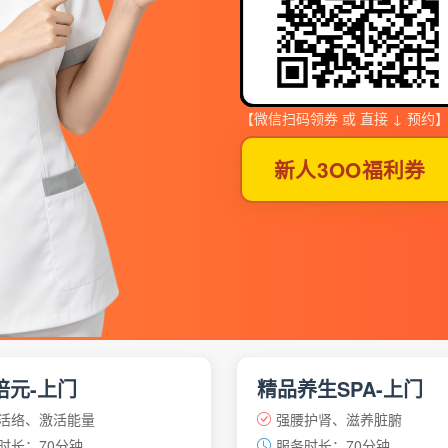
【微信扫码领券 或 直接 ↓ 预约
新人3OO福利券
培元-上门
精品养生SPA-上门
活络、激活能量
强腰护肾、滋养脏腑
时长：70分钟
服务时长：70分钟