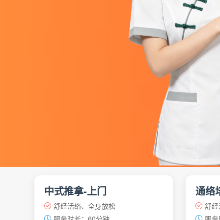
中式推拿-上门
通络
舒经活络、全身放松
舒经
服务时长：60分钟
服务