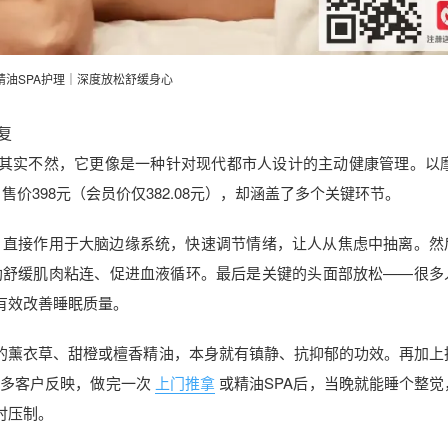
精油SPA护理｜深度放松舒缓身心
复
”。其实不然，它更像是一种针对现代都市人设计的主动健康管理。以
售价398元（会员价仅382.08元），却涵盖了多个关键环节。
，直接作用于大脑边缘系统，快速调节情绪，让人从焦虑中抽离。然
助舒缓肌肉粘连、促进血液循环。最后是关键的头面部放松——很多
有效改善睡眠质量。
选的薰衣草、甜橙或檀香精油，本身就有镇静、抗抑郁的功效。再加上
多客户反映，做完一次
上门推拿
或精油SPA后，当晚就能睡个整觉
时压制。