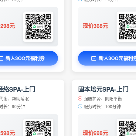
298元
现价368元
新人3OO元福利券
新人3OO元福利
络SPA-上门
固本培元SPA-上门
代谢、帮助睡眠
强腰护肾、阴阳平衡
时长：90分钟
服务时长：100分钟
598元
现价698元