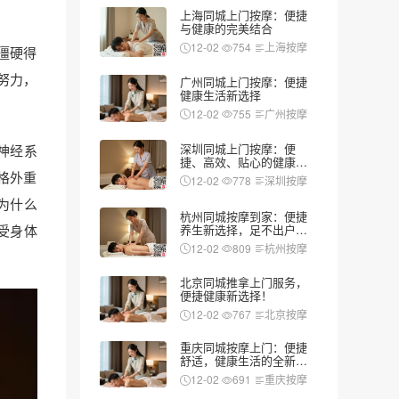
上海同城上门按摩：便捷
与健康的完美结合
12-02
754
上海按摩
僵硬得
努力，
广州同城上门按摩：便捷
健康生活新选择
12-02
755
广州按摩
深圳同城上门按摩：便
神经系
捷、高效、贴心的健康新
选择
格外重
12-02
778
深圳按摩
为什么
杭州同城按摩到家：便捷
受身体
养生新选择，足不出户享
受专业服务
12-02
809
杭州按摩
北京同城推拿上门服务，
便捷健康新选择！
12-02
767
北京按摩
重庆同城按摩上门：便捷
舒适，健康生活的全新选
择
12-02
691
重庆按摩