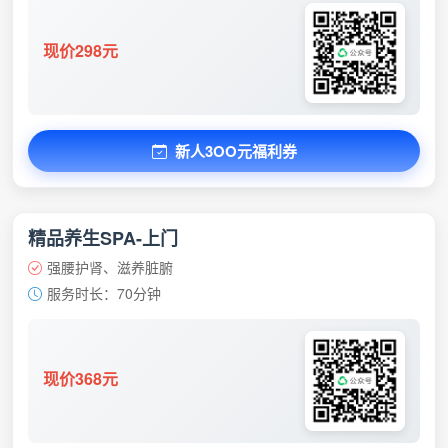
现价298元
新人3OO元福利券
精品养生SPA-上门
强腰护肾、滋养脏腑
服务时长：70分钟
现价368元