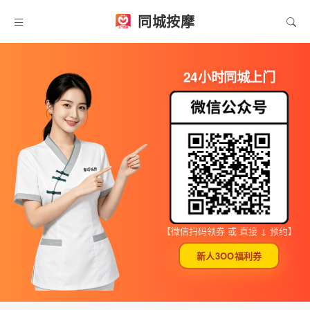
同城按摩
24小时同城上门
【微信扫码领券 或 直接 ↓ 预约】
新人3OO福利券