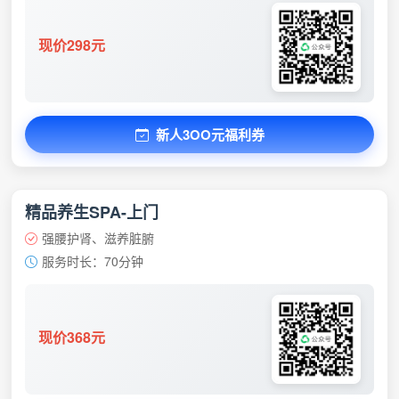
现价298元
新人3OO元福利券
精品养生SPA-上门
强腰护肾、滋养脏腑
服务时长：70分钟
现价368元