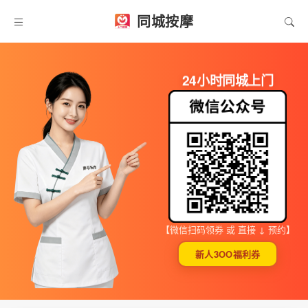
同城按摩
24小时同城上门
【微信扫码领券 或 直接 ↓ 预约】
新人3OO福利券